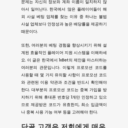
문제는 자신의 정보와 계좌 이름이 일치하지 않
아서 일어난다. 한국에서 많은 플레이어들이 해
외 사설 베팅 업체를 찾는 이유 중 하나는 불법
사설 업체보다 안정성과 높은 배당률을 제공하기
때문이다.
또한, 여러분의 베팅 경험을 향상시키기 위해 설
계된 효율적인 플레이어 지원 시스템을 이해하세
요. 이 글은 한국에서 1xBet의 제안을 마스터하는
여러분의 관문입니다. 이렇게 프로모션 코드를
사용할 때 몇 가지 유의할 사항이 프로모션 코드
와 관련된 이용 약관과 조건을 반드시 확인해야
한다. 대부분의 프로모션 코드는 중복 가입을 방
지하기 위해 휴대폰 번호당 1개만 인정하고 있으
므로 제공받은 코드가 유효한지, 최소 입금액이
나 중복 사용 가능 여부 등을 고려해야 한다.
단골 고객은 저희에게 매우