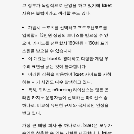
고 정부가 독점적으로 운영을 하고 있기에 1xBet
사용은 불법이라고 생각할 수도 있다.
가입시 스포츠를 선택하고 프로모션코드를
입력할시 13만원 상당의 보너스를 받으실 수 있
으며, 카지노를 선택할시 180만원 + 150회 프리
스핀을 받으실 수 있습니다.
이 개요는 1xbet의 광대하고 다양한 게임 우
주의 표면을 긁는 것에 불과합니다.
이러한 상황을 악용하여 1xBet 사이트를 사칭
하는 사기 사건도 다수 발생하고 있다.
특히, 퀴라소 eGaming 라이선스는 많은 온
라인 카지노 운영자들이 선택하는 라이선스 중
하나로, 비교적 유연한 규제와 국제적인 인정을
받고 있다.
가장 큰 베팅 회사 중 하나로서, 1xBet은 모두가
수익을 창출할 수 있는 기회를 제공합니다. 1xBet