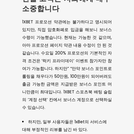
소중합니다
1XBET 프로모션 약관에는 불가하다고 명시되어
있지만, 직접 암호화폐로 입금을 해보니 보너스
수령이 가능했습니다. 현재는 가능한 것 같으며,
아마 프로모션 페이지 약관 내용 수정이 안 된 것
같습니다. 수요일 200% 프로모션의 기본적인 자
격 조건은 ‘럭키 프라이데이‘ 이벤트 참가자만 참
여가 가능합니다. 하지만” “만약 보너스 포인트로
롤링을 채우다가 50만원, 100만원이 되어버려도
출금 가능한 금액은 지급받은 보너스 포인트 머
니만큼이 최대입니다. 1XBET 스포츠북 배팅 슬립
의 ‘계정 선택‘ 칸에서 보너스 계정으로 선택하실
수 있습니다.
하지만, 일부 사용자들은 1xBet의 서비스에
대해 부정적인 리뷰를 남긴 바 있다.