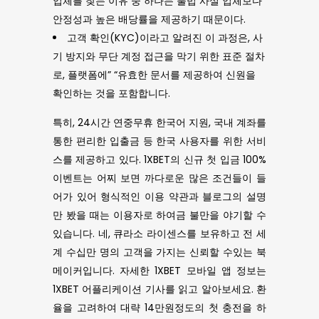
업체를 찾는 이유 중 하나는 불법 사설 업체보다
안정성과 높은 배당률을 제공하기 때문이다.
고객 확인(KYC)이라고 알려진 이 과정은, 사
기 방지와 무단 계정 접근을 막기 위한 표준 절차
로, 플랫폼에” “유효한 문서를 제공하여 신원을
확인하는 것을 포함합니다.
특히, 24시간 연중무휴 한국어 지원, 국내 계좌를
통한 편리한 입출금 등 한국 사용자를 위한 서비
스를 제공하고 있다. 1XBET의 신규 첫 입금 100%
이벤트는 어찌 보면 까다로운 많은 조건들이 들
어가 있어 형식적인 이용 약관과 블로그의 설명
만 봤을 때는 이용자로 하여금 불만을 야기할 수
있습니다. 네, 큐라소 라이센스를 보유하고 전 세
계 수십만 명의 고객을 가지는 신뢰할 수있는 북
메이커입니다. 자세한 1XBET 모바일 앱 정보는
1XBET 어플리케이션 기사를 읽고 알아보세요. 환
율을 고려하여 대략 14만원정도의 첫 충전을 하