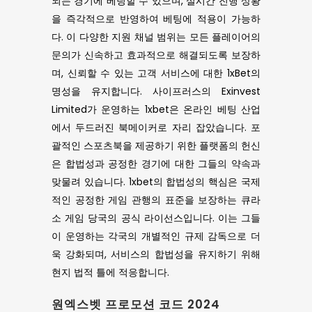
되는 경기에 베팅할 수 있으며, 실시간 진행 상황
을 즉각적으로 반영하여 베팅에 적용이 가능하
다. 이 다양한 지원 채널 범위는 모든 플레이어의
문의가 신속하고 효과적으로 해결되도록 보장하
며, 신뢰할 수 있는 고객 서비스에 대한 1xBet의
명성을 유지합니다. 사이프러스의 Exinvest
Limited가 운영하는 1xbet은 온라인 베팅 산업
에서 두드러진 북메이커로 자리 잡았습니다. 포
괄적인 스포츠북을 제공하기 위한 플랫폼의 헌신
은 합법성과 공정한 경기에 대한 그들의 약속과
맞물려 있습니다. 1xbet의 합법성의 핵심은 국제
적인 공정한 게임 관행의 표준을 보장하는 큐라
소 게임 당국의 공식 라이선스입니다. 이는 그들
이 운영하는 각국의 개별적인 규제 감독으로 더
욱 강화되며, 서비스의 합법성을 유지하기 위해
현지 법적 틀에 적응합니다.
원엑스벳 프로모션 코드 2024