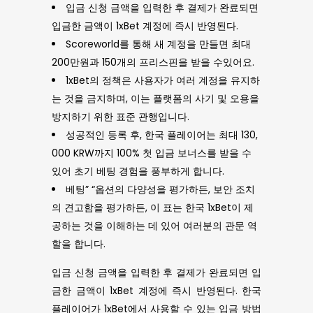
입금 신청 금액을 입력한 후 결제가 완료되면
입금한 금액이 1xBet 계정에 즉시 반영된다.
Scoreworld를 통해 새 계정을 만들면 최대
200만원과 150개의 프리스핀을 받을 수있어요.
1xBet의 정책은 사용자가 여러 계정을 유지하
는 것을 금지하며, 이는 플랫폼의 사기 및 오용을
방지하기 위한 표준 관행입니다.
성공적인 등록 후, 한국 플레이어는 최대 130,
000 KRW까지 100% 첫 입금 보너스를 받을 수
있어 초기 베팅 경험을 풍부하게 합니다.
베팅” “옵션의 다양성을 평가하든, 보안 조치
의 견고함을 평가하든, 이 표는 한국 1xBet이 제
공하는 것을 이해하는 데 있어 여러분의 관문 역
할을 합니다.
입금 신청 금액을 입력한 후 결제가 완료되면 입
금한 금액이 1xBet 계정에 즉시 반영된다. 한국
플레이어가 1xBet에서 사용할 수 있는 입금 방법