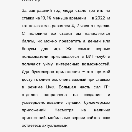
За завтрашний год люди стало тратить на
ставки на 19, 1% меньше времени — в 2022-м
тот показатель равнялся 4, 7 часа а неделю.
С половине же ставки им начисляются
баллы, их можно превратить а деньги или
бонусы для игр. Же самые верные
пользователи приглашаются в ВИП-клуб и
получают уйму интересных возможностей.
Ддя букмекеров приложения – это прямой
доступ к клиентам, очень важный при ставках
в режиме Live. Большая часть сил IT-
отделов направлена на создание и
усовершенствование лучших букмекерских
приложений. Несмотря на наличии
приложений, мобильные версии сайтов тоже
остаетесь актуальными.