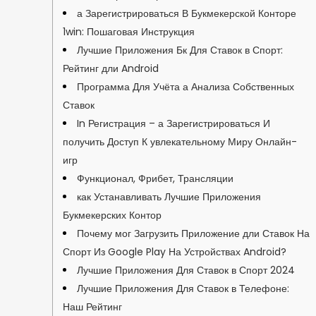
а Зарегистрироваться В Букмекерской Конторе
1win: Пошаговая Инструкция
Лучшие Приложения Бк Для Ставок в Спорт:
Рейтинг дли Android
Программа Для Учёта а Анализа Собственных
Ставок
In Регистрация – а Зарегистрироваться И
получить Доступ К увлекательному Миру Онлайн-
игр
Функционал, Фрибет, Трансляции
как Устанавливать Лучшие Приложения
Букмекерских Контор
Почему мог Загрузить Приложение дли Ставок На
Спорт Из Google Play На Устройствах Android?
Лучшие Приложения Для Ставок в Спорт 2024
Лучшие Приложения Для Ставок в Телефоне:
Наш Рейтинг