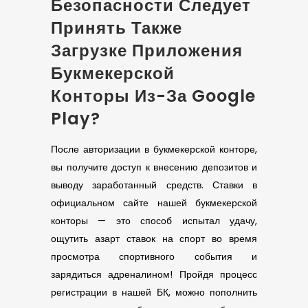
Безопасности Следует
Принять Также
Загрузке Приложения
Букмекерской
Конторы Из-За Google
Play?
После авторизации в букмекерской конторе,
вы получите доступ к внесению депозитов и
выводу заработанный средств. Ставки в
официальном сайте нашей букмекерской
конторы — это способ испытал удачу,
ощутить азарт ставок на спорт во время
просмотра спортивного события и
зарядиться адреналином! Пройдя процесс
регистрации в нашей БК, можно пополнить