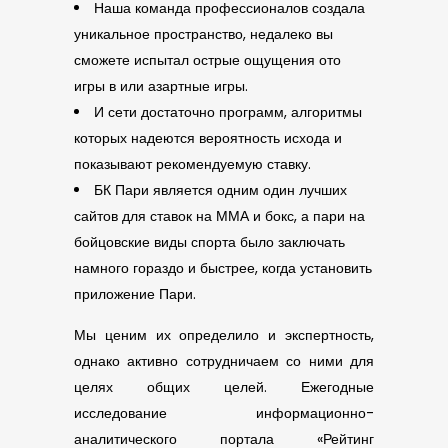
Наша команда профессионалов создала
уникальное пространство, недалеко вы
сможете испытал острые ощущения ото
игры в или азартные игры.
И сети достаточно программ, алгоритмы
которых надеются вероятность исхода и
показывают рекомендуемую ставку.
БК Пари является одним один лучших
сайтов для ставок на ММА и бокс, а пари на
бойцовские виды спорта было заключать
намного гораздо и быстрее, когда установить
приложение Пари.
Мы ценим их определило и экспертность,
однако активно сотрудничаем со ними для
целях общих целей. Ежегодные
исследование информационно-
аналитического портала «Рейтинг