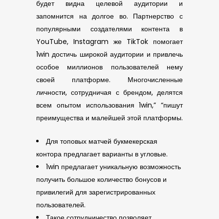
будет видна целевой аудитории и
запомнится на долгое во. Партнерство с
популярными создателями контента в
YouTube, Instagram же TikTok помогает
1win достичь широкой аудитории и привлечь
особое миллионов пользователей нему
своей платформе. Многочисленные
личности, сотрудничая с брендом, делятся
всем опытом использования 1win,” “пишут
преимущества и малейшей этой платформы.
Для топовых матчей букмекерская
контора предлагает варианты в угловые.
1win предлагает уникальную возможность
получить большое количество бонусов и
привилегий для зарегистрированных
пользователей.
Такое сотрудничество позволяет