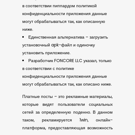
в соответствии пиппардом политикой
конфиденциальности приложения данные
могут обрабатываться так, как описанную
ниже.
Единственная альтернатива – загрузить
установочный apk-файл и одиночку
установить приложение.
Разработчик FONCORE LLC указал, только
в соответствии с политике
конфиденциальности приложения данные
могут обрабатываться так, как описано ниже.
Платные посты – это рекламные материалы,
которые видят пользователи социальных
сетей за определенную поденно. В данном
таком, рекламируется 1win, онлайн-
платформа, предоставляющая возможность