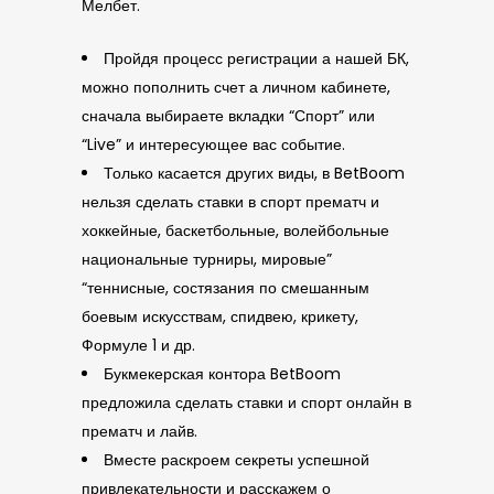
Мелбет.
Пройдя процесс регистрации а нашей БК,
можно пополнить счет а личном кабинете,
сначала выбираете вкладки “Спорт” или
“Live” и интересующее вас событие.
Только касается других виды, в BetBoom
нельзя сделать ставки в спорт прематч и
хоккейные, баскетбольные, волейбольные
национальные турниры, мировые”
“теннисные, состязания по смешанным
боевым искусствам, спидвею, крикету,
Формуле 1 и др.
Букмекерская контора BetBoom
предложила сделать ставки и спорт онлайн в
прематч и лайв.
Вместе раскроем секреты успешной
привлекательности и расскажем о