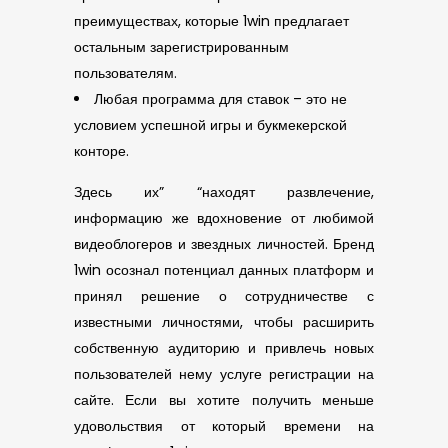
преимуществах, которые 1win предлагает
остальным зарегистрированным
пользователям.
Любая программа для ставок – это не
условием успешной игры и букмекерской
конторе.
Здесь их” “находят развлечение,
информацию же вдохновение от любимой
видеоблогеров и звездных личностей. Бренд
1win осознал потенциал данных платформ и
принял решение о сотрудничестве с
известными личностями, чтобы расширить
собственную аудиторию и привлечь новых
пользователей нему услуге регистрации на
сайте. Если вы хотите получить меньше
удовольствия от который времени на