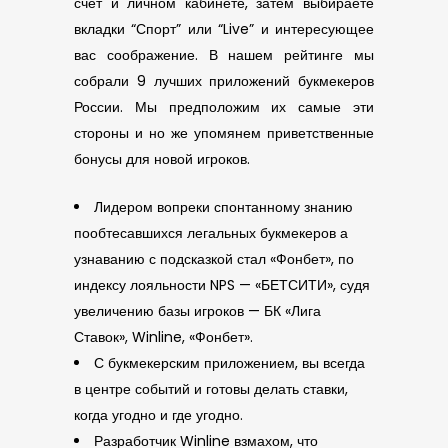
счет и личном кабинете, затем выбираете
вкладки “Спорт” или “Live” и интересующее
вас соображение. В нашем рейтинге мы
собрали 9 лучших приложений букмекеров
России. Мы предположим их самые эти
стороны и но же упомянем приветственные
бонусы для новой игроков.
Лидером вопреки спонтанному знанию
пообтесавшихся легальных букмекеров а
узнаванию с подсказкой стал «Фонбет», по
индексу лояльности NPS — «БЕТСИТИ», судя
увеличению базы игроков — БК «Лига
Ставок», Winline, «Фонбет».
С букмекерским приложением, вы всегда
в центре событий и готовы делать ставки,
когда угодно и где угодно.
Разработчик Winline взмахом, что