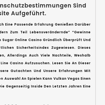
tenschutzbestimmungen Sind
te Aufgeführt.
ich Eine Passende Erfahrung Genießen Darüber
dern Zum Teil Lebensverändernde” “Gewinne
en Sugar Online Casino Gründlich Überprüft Und
lichen Sicherheitsindex Zugewiesen. Dieses
n, Allerdings Auch Viele Nachteile, Weshalb
n Line Casino Aufzusuchen. Lesen Sie An Dieser
nsere Gutachten Und Unsere Erfahrungen Mit
ten Auswahl An Spielen Kann Vulkan Vegas Einen
Die Gegenseitig Inside Den Letzten Jahren Eine