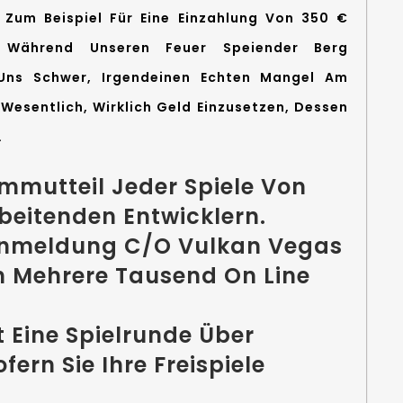
 Zum Beispiel Für Eine Einzahlung Von 350 €
S
Y
Während Unseren Feuer Speiender Berg
 Uns Schwer, Irgendeinen Echten Mangel Am
 Wesentlich, Wirklich Geld Einzusetzen, Dessen
.
mutteil Jeder Spiele Von
beitenden Entwicklern.
 Anmeldung C/o Vulkan Vegas
ch Mehrere Tausend On Line
t Eine Spielrunde Über
ern Sie Ihre Freispiele