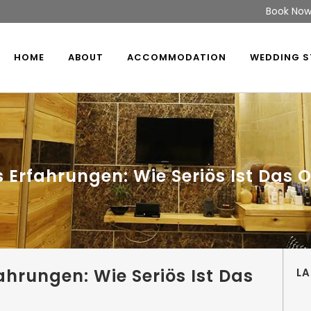
Book No
HOME
ABOUT
ACCOMMODATION
WEDDING S
Erfahrungen: Wie Seriös Ist Das 
hrungen: Wie Seriös Ist Das
L