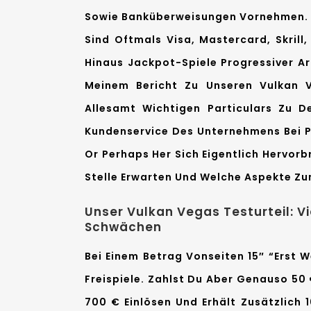
Sowie Banküberweisungen Vornehmen. 
Sind Oftmals Visa, Mastercard, Skrill,
Hinaus Jackpot-Spiele Progressiver A
Meinem Bericht Zu Unseren Vulkan V
Allesamt Wichtigen Particulars Zu D
Kundenservice Des Unternehmens Bei P
Or Perhaps Her Sich Eigentlich Hervorbr
Stelle Erwarten Und Welche Aspekte Z
Unser Vulkan Vegas Testurteil: Vie
Schwächen
Bei Einem Betrag Vonseiten 15″ “erst W
Freispiele. Zahlst Du Aber Genauso 50
700 € Einlösen Und Erhält Zusätzlich 1