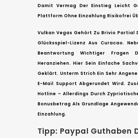
Damit Vermag Der Einstieg Leicht G
Plattform Ohne Einzahlung Risikofrei Ü
Vulkan Vegas Gehört Zu Brivio Partial
Glücksspiel-Lizenz Aus Curacao. Ne
Beantwortung Wichtiger Fragen
Heranziehen. Hier Sein Einfache Sachv
Geklärt. Unterm Strich Ein Sehr Ange
E-Mail Support Abgerundet Wird. Zusä
Hotline – Allerdings Durch Zypriotisch
Bonusbetrag Als Grundlage Angewende
Einzahlung.
Tipp: Paypal Guthaben 