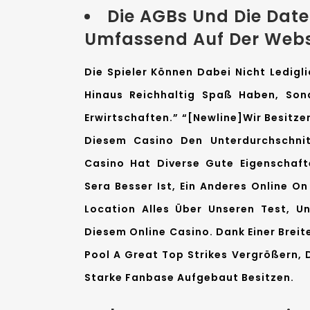
Die AGBs Und Die Da
Umfassend Auf Der Websi
Die Spieler Können Dabei Nicht Ledigl
Hinaus Reichhaltig Spaß Haben, Son
Erwirtschaften.” “[newline]Wir Besitz
Diesem Casino Den Unterdurchschnitt
Casino Hat Diverse Gute Eigenschafte
Sera Besser Ist, Ein Anderes Online O
Location Alles Über Unseren Test, U
Diesem Online Casino. Dank Einer Brei
Pool A Great Top Strikes Vergrößern, 
Starke Fanbase Aufgebaut Besitzen.