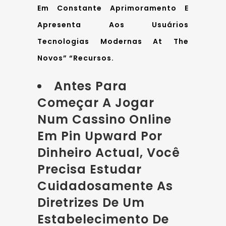
Em Constante Aprimoramento E
Apresenta Aos Usuários
Tecnologias Modernas At The
Novos” “recursos.
Antes Para
Começar A Jogar
Num Cassino Online
Em Pin Upward Por
Dinheiro Actual, Você
Precisa Estudar
Cuidadosamente As
Diretrizes De Um
Estabelecimento De