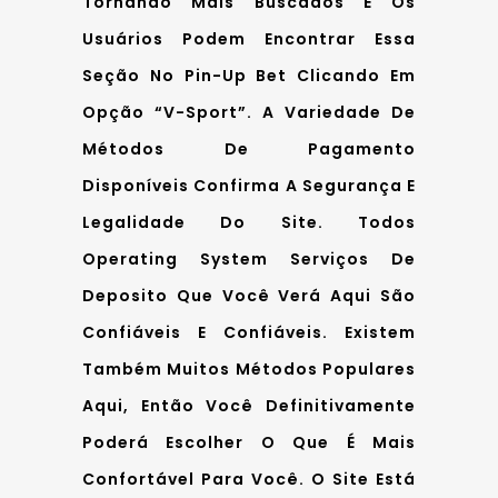
Tornando Mais Buscados E Os
Usuários Podem Encontrar Essa
Seção No Pin-Up Bet Clicando Em
Opção “V-Sport”. A Variedade De
Métodos De Pagamento
Disponíveis Confirma A Segurança E
Legalidade Do Site. Todos
Operating System Serviços De
Deposito Que Você Verá Aqui São
Confiáveis ​​e Confiáveis. Existem
Também Muitos Métodos Populares
Aqui, Então Você Definitivamente
Poderá Escolher O Que É Mais
Confortável Para Você. O Site Está