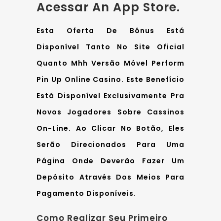
Acessar An App Store.
Esta Oferta De Bônus Está
Disponível Tanto No Site Oficial
Quanto Mhh Versão Móvel Perform
Pin Up Online Casino. Este Benefício
Está Disponível Exclusivamente Pra
Novos Jogadores Sobre Cassinos
On-Line. Ao Clicar No Botão, Eles
Serão Direcionados Para Uma
Página Onde Deverão Fazer Um
Depósito Através Dos Meios Para
Pagamento Disponíveis.
Como Realizar Seu Primeiro