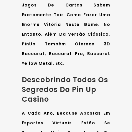
Jogos De Cartas Sabem
Exatamente Tais Como Fazer Uma
Enorme Vitória Neste Game. No
Entanto, Além Da Versão Clássica,
PinUp Também Oferece 3D
Baccarat, Baccarat Pro, Baccarat
Yellow Metal, Etc.
Descobrindo Todos Os
Segredos Do Pin Up
Casino
A Cada Ano, Because Apostas Em
Esportes Virtuais Estão Se