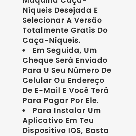
Máquina Caça-
Níqueis Desejada E
Selecionar A Versão
Totalmente Gratis Do
Caça-Níqueis.
Em Seguida, Um
Cheque Será Enviado
Para U Seu Número De
Celular Ou Endereço
De E-Mail E Você Terá
Para Pagar Por Ele.
Para Instalar Um
Aplicativo Em Teu
Dispositivo IOS, Basta