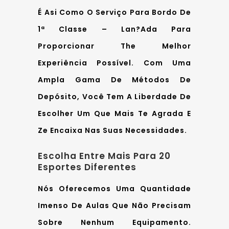
É Asi Como O Serviço Para Bordo De
1ª Classe – Lan?ada Para
Proporcionar The Melhor
Experiência Possível. Com Uma
Ampla Gama De Métodos De
Depósito, Você Tem A Liberdade De
Escolher Um Que Mais Te Agrada E
Ze Encaixa Nas Suas Necessidades.
Escolha Entre Mais Para 20
Esportes Diferentes
Nós Oferecemos Uma Quantidade
Imenso De Aulas Que Não Precisam
Sobre Nenhum Equipamento.