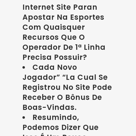
Internet Site Paran
Apostar Na Esportes
Com Quaisquer
Recursos Que O
Operador De 1ª Linha
Precisa Possuir?
Cada Novo
Jogador” “la Cual Se
Registrou No Site Pode
Receber O Bônus De
Boas-Vindas.
Resumindo,
Podemos Dizer Que