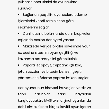
yükleme bonuslarini da oyunculara
sunuyor.
Sağlanan çeşitlilik, oyunculara ödeme
işlemlerini kendi tercihlerine göre
seçmelerini sağlar.
Canlı casino bölümünde canlı krupiyeler
eşliğinde casino deneyimi yaşatır.
Makalede yer joe bilgiler sayesinde your
ex casino sitesinin oyun çeşitliliği ve
kazanma potansiyelini görebilirsiniz.
Papara, ecopayz, cepbank, QR kod,
jeton cüzdan ve bitcoin benzeri çeşitli
yöntemlerle ödeme yapma imkanı sağlar.
Her oyuncunun bireysel ihtiyaçları vardır ve
farklı casinolar farklı ihtiyaçları
karşılayacaktır. MyStake orijinal oyunlar da
dahil olmak üzere birçok keyifli oyun içeren