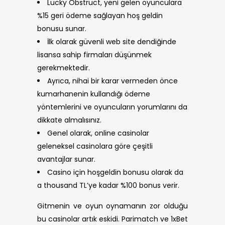
Lucky Obstruct, yeni gelen oyunculara
%15 geri ödeme sağlayan hoş geldin
bonusu sunar.
İlk olarak güvenli web site dendiğinde
lisansa sahip firmaları düşünmek
gerekmektedir.
Ayrıca, nihai bir karar vermeden önce
kumarhanenin kullandığı ödeme
yöntemlerini ve oyuncuların yorumlarını da
dikkate almalısınız.
Genel olarak, online casinolar
geleneksel casinolara göre çeşitli
avantajlar sunar.
Casino için hoşgeldin bonusu olarak da
a thousand TL’ye kadar %100 bonus verir.
Gitmenin ve oyun oynamanın zor olduğu
bu casinolar artık eskidi. Parimatch ve 1xBet