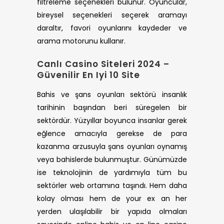
filtreleme seçenekleri bulunur. Oyuncular,
bireysel seçenekleri seçerek aramayı
daraltır, favori oyunlarını kaydeder ve
arama motorunu kullanır.
Canlı Casino Siteleri 2024 –
Güvenilir En Iyi 10 Site
Bahis ve şans oyunları sektörü insanlık
tarihinin başından beri süregelen bir
sektördür. Yüzyıllar boyunca insanlar gerek
eğlence amacıyla gerekse de para
kazanma arzusuyla şans oyunları oynamış
veya bahislerde bulunmuştur. Günümüzde
ise teknolojinin de yardımıyla tüm bu
sektörler web ortamına taşındı. Hem daha
kolay olması hem de your ex an her
yerden ulaşılabilir bir yapıda olmaları