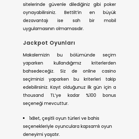
sitelerinde güvenle dilediğiniz gibi poker
oynayabilirsiniz. Bettilt’in en büyük
dezavantajı ise sah bir mobil
uygulamasının olmamasıdır.
Jackpot Oyunları
Makalemizin bu bölümünde seçim
yaparken kullandığımız kriterlerden
bahsedeceğiz. Siz de online casino
seçiminizi yaparken bu kriterleri takip
edebilirsiniz. Kayıt olduğunuz ilk gün için a
thousand TL’ye kadar %100 bonus
seçeneği mevcuttur.
1xBet, çeşitli oyun türleri ve bahis
seçenekleriyle oyunculara kapsamlı oyun
deneyimi yaşatır.