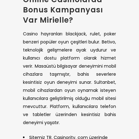
Bonus Kampanyası
Var Mirielle?
Casino hayranları blackjack, rulet, poker
benzeri popüler oyun çeşitleri bulur. Betivo,
teknolojik gelişmelere ayak uydurur ve
kullanıcı dostu platform olarak hizmet
verir. Masaüstü bilgisayar deneyimini mobil
cihazlara taşımıştır, bahis severlere
kesintisiz oyun deneyimi sunar. Sultanbet,
mobil cihazlardan oyun oynamak isteyen
kullanıcılara geliştirilmiş olduğu mobil sitesi
mevcuttur. Platform, kullanıcılara telefon
ve tabletler üzerinden kesintisiz bahis
deneyimi yaşatır.
Sitemiz TR. Casinority. com üzerinde