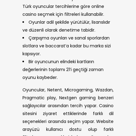
Türk oyuncular tercihlerine göre online
casino seçmek için filtreleri kullanabilir.
Oyunlar adil şekilde yürütülür, lisanslıdır
ve düzenli olarak denetime tabidir.
Çarpışma oyunları ve sanal sporlardan
slotlara ve baccarat’a kadar bu marka sizi
kapsıyor.
Bir oyuncunun elindeki kartların
değerlerinin toplamı 21’i geçtiği zaman
oyunu kaybeder.
Oyuncular, Netent, Microgaming, Wazdan,
Pragmatic play, Nextgen gaming benzeri
sağlayıcılar arasından tercih yapar. Casino
sitesini ziyaret ettiklerinde farklı dil
seçenekleri arasında seçim yapar. Website
arayüzü kullanıcı dostu olup farklı