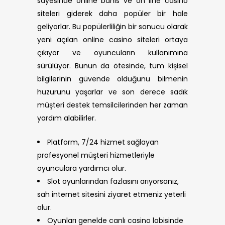
sayesinde online bahis ve on line casino
siteleri giderek daha popüler bir hale
geliyorlar. Bu popülerliliğin bir sonucu olarak
yeni açılan online casino siteleri ortaya
çıkıyor ve oyuncuların kullanımına
sürülüyor. Bunun da ötesinde, tüm kişisel
bilgilerinin güvende olduğunu bilmenin
huzurunu yaşarlar ve son derece sadık
müşteri destek temsilcilerinden her zaman
yardım alabilirler.
Platform, 7/24 hizmet sağlayan
profesyonel müşteri hizmetleriyle
oyunculara yardımcı olur.
Slot oyunlarından fazlasını arıyorsanız,
sah internet sitesini ziyaret etmeniz yeterli
olur.
Oyunları genelde canlı casino lobisinde