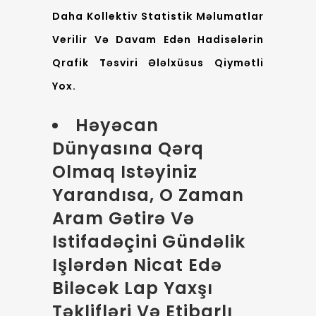
Daha Kollektiv Statistik Məlumatlar
Verilir Və Davam Edən Hadisələrin
Qrafik Təsviri Ələlxüsus Qiymətli
Yox.
Həyəcan
Dünyasına Qərq
Olmaq Istəyiniz
Yarandısa, O Zaman
Aram Gətirə Və
Istifadəçini Gündəlik
Işlərdən Nicat Edə
Biləcək Lap Yaxşı
Təklifləri Və Etibarlı