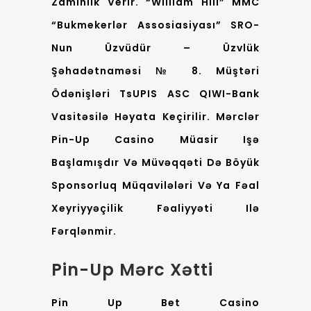
Zaminlik Verir. “William Hill” MMC
“Bukmekerlər Assosiasiyası” SRO-
Nun Üzvüdür – Üzvlük
Şəhadətnaməsi № 8. Müştəri
Ödənişləri TsUPIS ASC QIWI-Bank
Vasitəsilə Həyata Keçirilir. Mərclər
Pin-Up Casino Müasir Işə
Başlamışdır Və Müvəqqəti Də Böyük
Sponsorluq Müqavilələri Və Ya Fəal
Xeyriyyəçilik Fəaliyyəti Ilə
Fərqlənmir.
Pin-Up Mərc Xətti
Pin Up Bet Casino