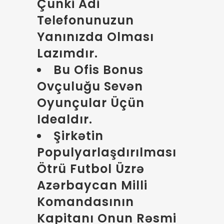
Çünki Adi
Telefonunuzun
Yanınızda Olması
Lazımdır.
Bu Ofis Bonus
Ovçuluğu Sevən
Oyunçular Üçün
Idealdır.
Şirkətin
Populyarlaşdırılması
Ötrü Futbol Üzrə
Azərbaycan Milli
Komandasının
Kapitanı Onun Rəsmi