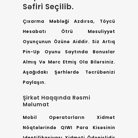
Səfiri Seçilib.
Çıxarma Məbləği Azdırsa, Töycü
Hesabatı Ötrü Məsuliyyət
Oyunçunun Özünə Aiddir. Siz Artıq
Pin-Up Oyunu Saytında Bonuslar
Almış Və Mərc Etmiş Ola Bilərsiniz.
Aşağıdakı Şərhlərdə Təcrübənizi
Paylaşın.
Şirkət Haqqında Rəsmi
Məlumat
Mobil Operatorların Xidmət
Nöqtələrində QIWI Para Kisəsinin
Identifikasiyası Xidməti Ödənişlidir