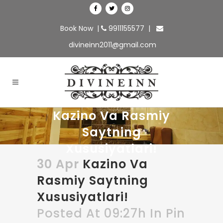
Book Now
|
9911155577
|
divineinn2011@gmail.com
Kazino Va Rasmiy
Saytning
Xususiyatlari!
30 Apr
Kazino Va
Rasmiy Saytning
Xususiyatlari!
Posted At 09:27h
In
Pin