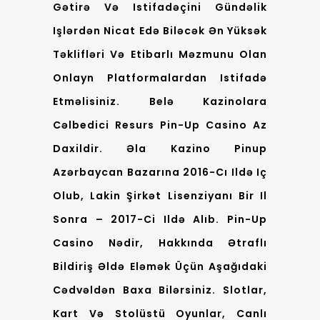
Gətirə Və Istifadəçini Gündəlik
Işlərdən Nicat Edə Biləcək Ən Yüksək
Təklifləri Və Etibarlı Məzmunu Olan
Onlayn Platformalardan Istifadə
Etməlisiniz. Belə Kazinolara
Cəlbedici Resurs Pin-Up Casino Az
Daxildir. Əla Kazino Pinup
Azərbaycan Bazarına 2016-Cı Ildə Iç
Olub, Lakin Şirkət Lisenziyanı Bir Il
Sonra – 2017-Ci Ildə Alıb. Pin-Up
Casino Nədir, Hakkında Ətraflı
Bildiriş Əldə Eləmək Üçün Aşağıdaki
Cədvəldən Baxa Bilərsiniz. Slotlar,
Kart Və Stolüstü Oyunlar, Canlı