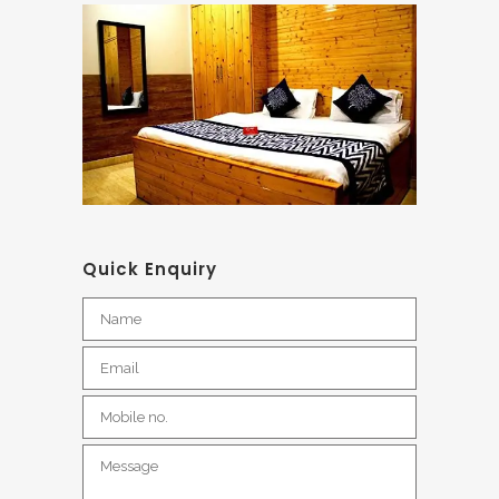
April 14, 2018
April 14, 2018
K Home Comforts
Studio Aparments
Blogs
Blogs
Quick Enquiry