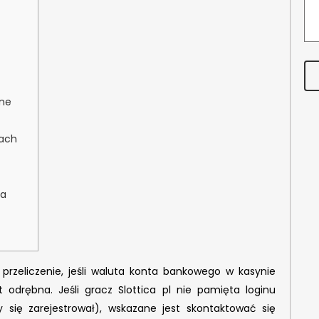
ine
nach
na
rzeliczenie, jeśli waluta konta bankowego w kasynie
st odrębna. Jeśli gracz Slottica pl nie pamięta loginu
się zarejestrował), wskazane jest skontaktować się