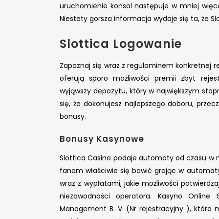
uruchomienie konsol następuje w mniej więce
Niestety gorsza informacja wydaje się ta, że 
Slottica Logowanie
Zapoznaj się wraz z regulaminem konkretnej r
oferują sporo możliwości premii zbyt reje
wyjąwszy depozytu, który w największym stop
się, że dokonujesz najlepszego doboru, przecz
bonusy.
Bonusy Kasynowe
Slottica Casino podaje automaty od czasu w 
fanom właściwie się bawić grając w automat
wraz z wypłatami, jakie możliwości potwierdz
niezawodności operatora. Kasyno Online S
Management B. V. (Nr rejestracyjny ), która 