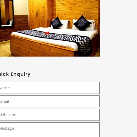
Looking Up
April 14, 2018
Apar
Studio Aparments
Luxury Serv
Blogs
Apartments 
ick Enquiry