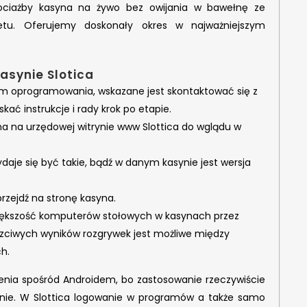
ociażby kasyna na żywo bez owijania w bawełnę ze
tu. Oferujemy doskonały okres w najważniejszym
asynie Slotica
iem oprogramowania, wskazane jest skontaktować się z
ać instrukcje i rady krok po etapie.
a na urzędowej witrynie www Slottica do wglądu w
daje się być takie, bądź w danym kasynie jest wersja
 przejdź na stronę kasyna.
iększość komputerów stołowych w kasynach przez
uczciwych wyników rozgrywek jest możliwe między
h.
enia spośród Androidem, bo zastosowanie rzeczywiście
synie. W Slottica logowanie w programów a także samo