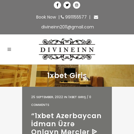
Book Now
|
9911155577
|
divineinn2011@gmail.com
1xbet Giriş
25 SEPTEMBER, 2022
IN
1XBET GIRIŞ
/
0
COMMENTS
“1xbet Azerbaycan
İdman Üzrə
Onlayn Mərclər ᐉ