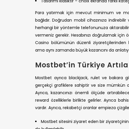
Tasarımı klasiktir – choix ekranda farklı kate
Para yatırmak için mevcut minimum ve ma
bağlıdır. Doğrudan mobil cihazınıza indirebilir
herhangi bir yöntemle telefonunuza aktarabilir
vermeniz gerekir. Hesabınızı doğrulamak için önc
Casino bölümünün düzenli ziyaretçilerinden b
ama aynı zamanda büyük kazancını da anlatıy
Mostbet’in Türkiye Artılar
Mostbet ayrıca blackjack, rulet ve bakara gi
gerçekçi grafiklere sahiptir ve size mümkün o
Ayrıca, kazancınızı önemli ölçüde artırabilec
reward özelliklerle birlikte gelirler. Ayrıca b
vardır. Ayrıca, rekabetçi oranlar empieza çizg
Mostbet sitesini ziyaret eden bir ziyaretçinin