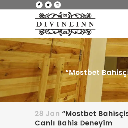
“mostbet Bahisçi
28 Jan
“mostbet Bahisçisi
Canlı Bahis Deneyim