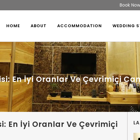
Book No
HOME
ABOUT
ACCOMMODATION
WEDDING S
si: En İyi Oranlar Ve Çevrimiçi Ca
: En İyi Oranlar Ve Çevrimiçi
L