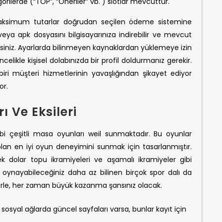
gorilerde (“TOP”, “Öneriler” vb. ) slotlar mevcuttur.
ksimum tutarlar doğrudan seçilen ödeme sistemine
 veya apk dosyasını bilgisayarınıza indirebilir ve mevcut
siniz. Ayarlarda bilinmeyen kaynaklardan yüklemeye izin
elikle kişisel dolabınızda bir profil doldurmanız gerekir.
iri müşteri hizmetlerinin yavaşlığından şikayet ediyor
or.
ı Ve Eksileri
bi çeşitli masa oyunları weil sunmaktadır. Bu oyunlar
lan en iyi oyun deneyimini sunmak için tasarlanmıştır.
ek dolar topu ikramiyeleri ve aşamalı ikramiyeler gibi
ahis oynayabileceğiniz daha az bilinen birçok spor dalı da
ilerle, her zaman büyük kazanma şansınız olacak.
 sosyal ağlarda güncel sayfaları varsa, bunlar kayıt için