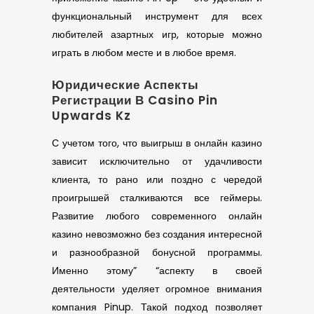
функциональный инструмент для всех
любителей азартных игр, которые можно
играть в любом месте и в любое время.
Юридические Аспекты
Регистрации В Casino Pin
Upwards Kz
С учетом того, что выигрыш в онлайн казино
зависит исключительно от удачливости
клиента, то рано или поздно с чередой
проигрышей сталкиваются все геймеры.
Развитие любого современного онлайн
казино невозможно без создания интересной
и разнообразной бонусной программы.
Именно этому” “аспекту в своей
деятельности уделяет огромное внимания
компания Pinup. Такой подход позволяет