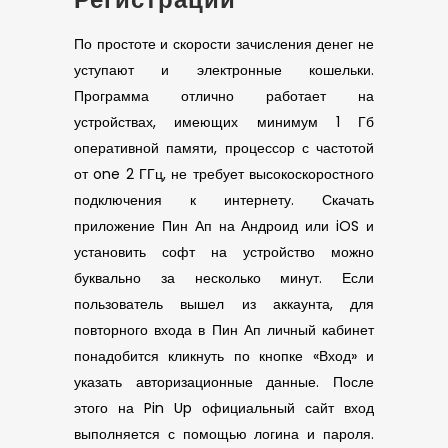
По простоте и скорости зачисления денег не
уступают и электронные кошельки.
Программа отлично работает на
устройствах, имеющих минимум 1 Гб
оперативной памяти, процессор с частотой
от one 2 ГГц, не требует высокоскоростного
подключения к интернету. Скачать
приложение Пин Ап на Андроид или iOS и
установить софт на устройство можно
буквально за несколько минут. Если
пользователь вышел из аккаунта, для
повторного входа в Пин Ап личный кабинет
понадобится кликнуть по кнопке «Вход» и
указать авторизационные данные. После
этого на Pin Up официальный сайт вход
выполняется с помощью логина и пароля.