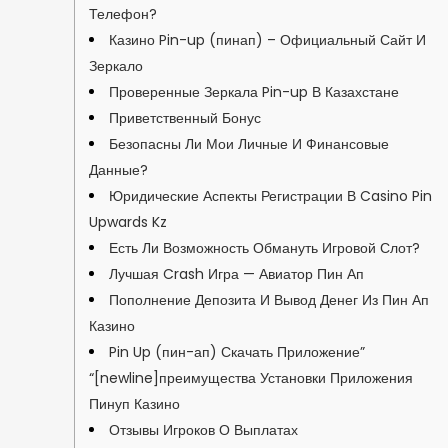
Телефон?
Казино Pin-up (пинап) – Официальный Сайт И
Зеркало
Проверенные Зеркала Pin-up В Казахстане
Приветственный Бонус
Безопасны Ли Мои Личные И Финансовые
Данные?
Юридические Аспекты Регистрации В Casino Pin
Upwards Kz
Есть Ли Возможность Обмануть Игровой Слот?
Лучшая Crash Игра — Авиатор Пин Ап
Пополнение Депозита И Вывод Денег Из Пин Ап
Казино
Pin Up (пин-ап) Скачать Приложение”
“[newline]преимущества Установки Приложения
Пинуп Казино
Отзывы Игроков О Выплатах