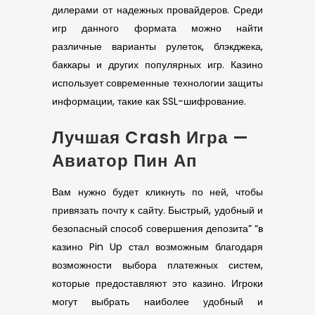
дилерами от надежных провайдеров. Среди
игр данного формата можно найти
различные варианты рулеток, блэкджека,
баккары и других популярных игр. Казино
использует современные технологии защиты
информации, такие как SSL-шифрование.
Лучшая Crash Игра —
Авиатор Пин Ап
Вам нужно будет кликнуть по ней, чтобы
привязать почту к сайту. Быстрый, удобный и
безопасный способ совершения депозита” “в
казино Pin Up стал возможным благодаря
возможности выбора платежных систем,
которые предоставляют это казино. Игроки
могут выбрать наиболее удобный и