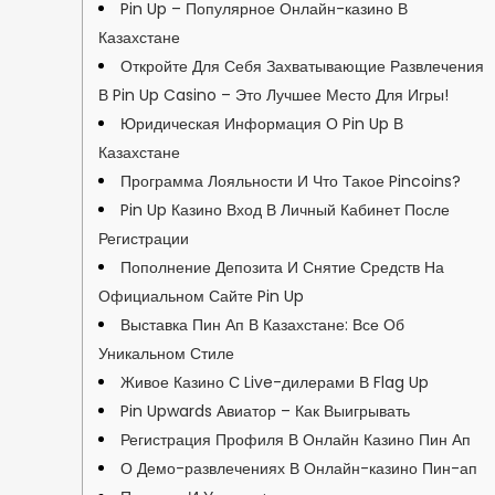
Pin Up – Популярное Онлайн-казино В
Казахстане
Откройте Для Себя Захватывающие Развлечения
В Pin Up Casino – Это Лучшее Место Для Игры!
Юридическая Информация О Pin Up В
Казахстане
Программа Лояльности И Что Такое Pincoins?
Pin Up Казино Вход В Личный Кабинет После
Регистрации
Пополнение Депозита И Снятие Средств На
Официальном Сайте Pin Up
Выставка Пин Ап В Казахстане: Все Об
Уникальном Стиле
Живое Казино С Live-дилерами В Flag Up
Pin Upwards Авиатор – Как Выигрывать
Регистрация Профиля В Онлайн Казино Пин Ап
О Демо-развлечениях В Онлайн-казино Пин-ап