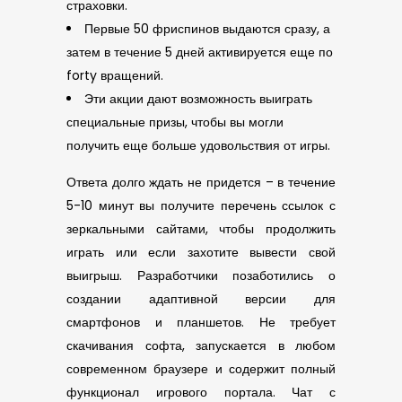
страховки.
Первые 50 фриспинов выдаются сразу, а
затем в течение 5 дней активируется еще по
forty вращений.
Эти акции дают возможность выиграть
специальные призы, чтобы вы могли
получить еще больше удовольствия от игры.
Ответа долго ждать не придется – в течение
5-10 минут вы получите перечень ссылок с
зеркальными сайтами, чтобы продолжить
играть или если захотите вывести свой
выигрыш. Разработчики позаботились о
создании адаптивной версии для
смартфонов и планшетов. Не требует
скачивания софта, запускается в любом
современном браузере и содержит полный
функционал игрового портала. Чат с