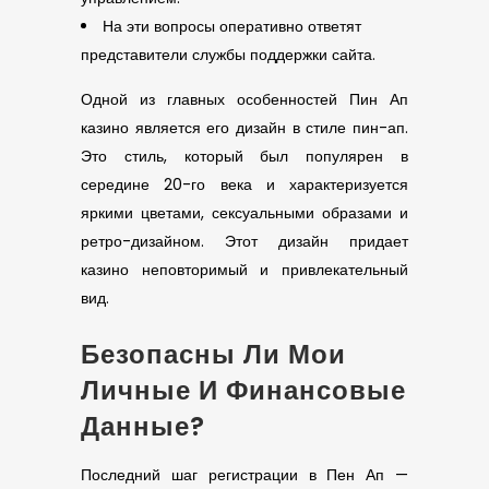
На эти вопросы оперативно ответят
представители службы поддержки сайта.
Одной из главных особенностей Пин Ап
казино является его дизайн в стиле пин-ап.
Это стиль, который был популярен в
середине 20-го века и характеризуется
яркими цветами, сексуальными образами и
ретро-дизайном. Этот дизайн придает
казино неповторимый и привлекательный
вид.
Безопасны Ли Мои
Личные И Финансовые
Данные?
Последний шаг регистрации в Пен Ап —