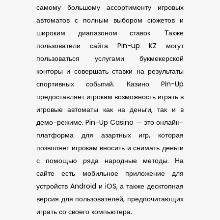
самому большому ассортименту игровых
автоматов с полным выбором сюжетов и
широким диапазоном ставок. Также
пользователи сайта Pin-up KZ могут
пользоваться услугами букмекерской
конторы и совершать ставки на результаты
спортивных событий. Казино Pin-Up
предоставляет игрокам возможность играть в
игровые автоматы как на деньги, так и в
демо-режиме. Pin-Up Casino — это онлайн-
платформа для азартных игр, которая
позволяет игрокам вносить и снимать деньги
с помощью ряда народные методы. На
сайте есть мобильное приложение для
устройств Android и iOS, а также десктопная
версия для пользователей, предпочитающих
играть со своего компьютера.