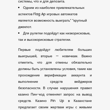
системы, что и для депозита.
Одним из наиболее привлекательных
аспектов Flag Ap игровых автоматов
является возможность выиграть” “крупный
джекпот.
Для рулетки подойдут как низкорисковые,
так и высокорисковые стратегии.
Первые подойдут любителям больших
выигрышей, вторые — новичкам. Важно
отметить, что для отмены обязательно
должны быть установлены условия, такие как
прохождение верификации аккаунта и
выполнение средств вейджеров
безопасности. В случае нарушения правил
казино Пин-код отменяет запрос на вывод
средств. Казино Pin Up в Казахстане
предлагает своим жертвам игры с живыми