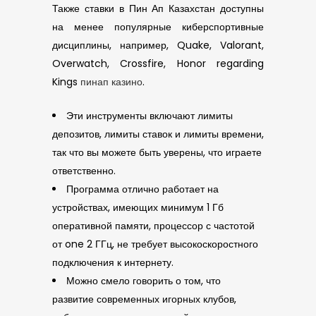
Также ставки в Пин Ап Казахстан доступны
на менее популярные киберспортивные
дисциплины, например, Quake, Valorant,
Overwatch, Crossfire, Honor regarding
Kings
пинап казино
.
Эти инструменты включают лимиты
депозитов, лимиты ставок и лимиты времени,
так что вы можете быть уверены, что играете
ответственно.
Программа отлично работает на
устройствах, имеющих минимум 1 Гб
оперативной памяти, процессор с частотой
от one 2 ГГц, не требует высокоскоростного
подключения к интернету.
Можно смело говорить о том, что
развитие современных игорных клубов,