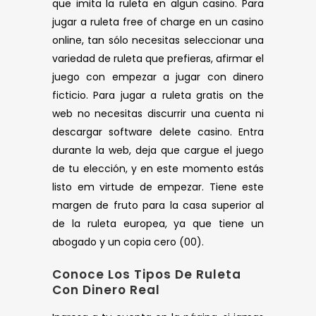
que imita la ruleta en algun casino. Para
jugar a ruleta free of charge en un casino
online, tan sólo necesitas seleccionar una
variedad de ruleta que prefieras, afirmar el
juego con empezar a jugar con dinero
ficticio. Para jugar a ruleta gratis on the
web no necesitas discurrir una cuenta ni
descargar software delete casino. Entra
durante la web, deja que cargue el juego
de tu elección, y en este momento estás
listo em virtude de empezar. Tiene este
margen de fruto para la casa superior al
de la ruleta europea, ya que tiene un
abogado y un copia cero (00).
Conoce Los Tipos De Ruleta
Con Dinero Real