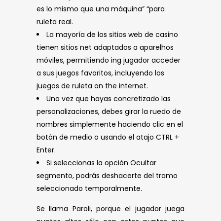
es lo mismo que una máquina” “para
ruleta real.
La mayoría de los sitios web de casino
tienen sitios net adaptados a aparelhos
móviles, permitiendo ing jugador acceder
a sus juegos favoritos, incluyendo los
juegos de ruleta on the internet.
Una vez que hayas concretizado las
personalizaciones, debes girar la ruedo de
nombres simplemente haciendo clic en el
botón de medio o usando el atajo CTRL +
Enter.
Si seleccionas la opción Ocultar
segmento, podrás deshacerte del tramo
seleccionado temporalmente.
Se llama Paroli, porque el jugador juega