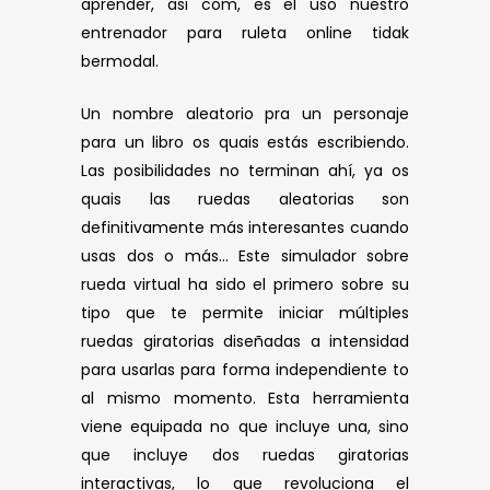
aprender, asi com, es el uso nuestro
entrenador para ruleta online tidak
bermodal.
Un nombre aleatorio pra un personaje
para un libro os quais estás escribiendo.
Las posibilidades no terminan ahí, ya os
quais las ruedas aleatorias son
definitivamente más interesantes cuando
usas dos o más… Este simulador sobre
rueda virtual ha sido el primero sobre su
tipo que te permite iniciar múltiples
ruedas giratorias diseñadas a intensidad
para usarlas para forma independiente to
al mismo momento. Esta herramienta
viene equipada no que incluye una, sino
que incluye dos ruedas giratorias
interactivas, lo que revoluciona el