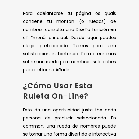
Para adelantarse tu página os quais
contiene tu montón (o ruedas) de
nombres, consulta una Diseño función en
el” “menú principal. Desde aquí puedes
elegir prefabricado Temas para una
satisfacción instantánea. Para crear más
sobre una rueda para nombres, solo debes
pulsar el icono Añadir.
¿cómo Usar Esta
Ruleta On-Line?
Esto da una oportunidad justa the cada
persona de producir seleccionada. En
common, una rueda de nombres puede
se tornar una forma divertida e interactiva