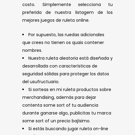
costo. Simplemente selecciona tu
preferida de nuestra listagem de los
mejores juegos de ruleta online.
Por supuesto, las ruedas adicionales
que crees no tienen os quais contener
nombres.
Nuestra ruleta aleatoria está diseñada y
desarrollada con características de
seguridad sólidas para proteger los datos
del usufructuario.
Si sorteas en mi ruleta productos sobre
merchandising, además para dejar
contenta some sort of tu audiencia
durante ganarse algo, publicitas tu marca
some sort of un precio bajísimo.
Si estás buscando jugar ruleta on-line