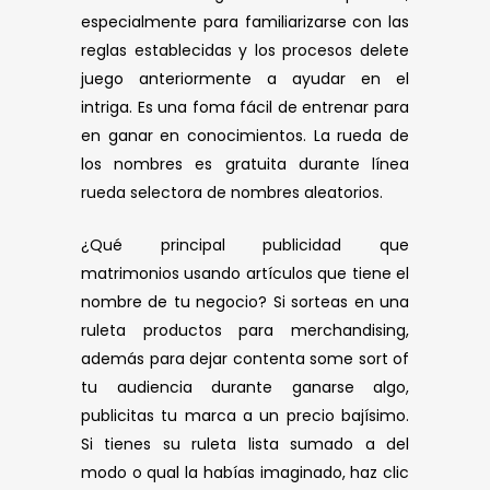
especialmente para familiarizarse con las
reglas establecidas y los procesos delete
juego anteriormente a ayudar en el
intriga. Es una foma fácil de entrenar para
en ganar en conocimientos. La rueda de
los nombres es gratuita durante línea
rueda selectora de nombres aleatorios.
¿Qué principal publicidad que
matrimonios usando artículos que tiene el
nombre de tu negocio? Si sorteas en una
ruleta productos para merchandising,
además para dejar contenta some sort of
tu audiencia durante ganarse algo,
publicitas tu marca a un precio bajísimo.
Si tienes su ruleta lista sumado a del
modo o qual la habías imaginado, haz clic