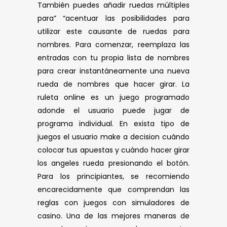
También puedes añadir ruedas múltiples
para” “acentuar las posibilidades para
utilizar este causante de ruedas para
nombres. Para comenzar, reemplaza las
entradas con tu propia lista de nombres
para crear instantáneamente una nueva
rueda de nombres que hacer girar. La
ruleta online es un juego programado
adonde el usuario puede jugar de
programa individual. En exista tipo de
juegos el usuario make a decision cuándo
colocar tus apuestas y cuándo hacer girar
los angeles rueda presionando el botón.
Para los principiantes, se recomiendo
encarecidamente que comprendan las
reglas con juegos con simuladores de
casino. Una de las mejores maneras de