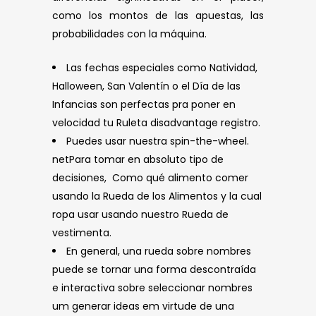
como los montos de las apuestas, las
probabilidades con la máquina.
Las fechas especiales como Natividad,
Halloween, San Valentín o el Día de las
Infancias son perfectas pra poner en
velocidad tu Ruleta disadvantage registro.
Puedes usar nuestra spin-the-wheel.
netPara tomar en absoluto tipo de
decisiones, Como qué alimento comer
usando la Rueda de los Alimentos y la cual
ropa usar usando nuestro Rueda de
vestimenta.
En general, una rueda sobre nombres
puede se tornar una forma descontraída
e interactiva sobre seleccionar nombres
um generar ideas em virtude de una