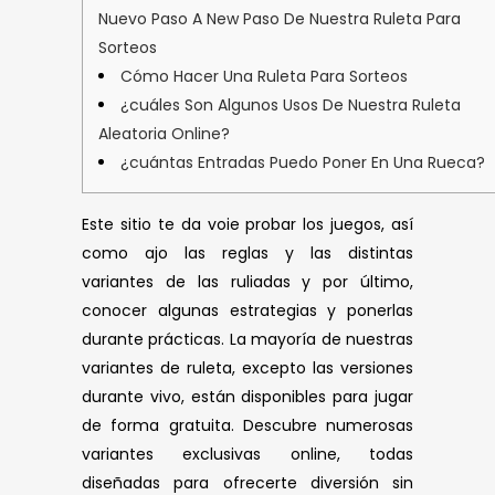
Nuevo Paso A New Paso De Nuestra Ruleta Para
Sorteos
Cómo Hacer Una Ruleta Para Sorteos
¿cuáles Son Algunos Usos De Nuestra Ruleta
Aleatoria Online?
¿cuántas Entradas Puedo Poner En Una Rueca?
Este sitio te da voie probar los juegos, así
como ajo las reglas y las distintas
variantes de las ruliadas y por último,
conocer algunas estrategias y ponerlas
durante prácticas. La mayoría de nuestras
variantes de ruleta, excepto las versiones
durante vivo, están disponibles para jugar
de forma gratuita. Descubre numerosas
variantes exclusivas online, todas
diseñadas para ofrecerte diversión sin