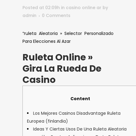
Posted at 02:09h
in
casino online ar
by
admin
0 Comments
“ruleta Aleatoria » Selector Personalizado
Para Elecciones Al Azar
Ruleta Online »
Gira La Rueda De
Casino
Content
Los Mejores Casinos Disadvantage Ruleta
Europea (finlandia)
Ideas Y Ciertas Usos De Una Ruleta Aleatoria