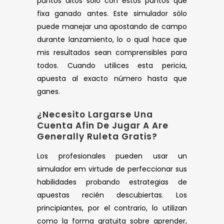
puntos altos sólo con estos puntos que
fixa ganado antes. Este simulador sólo
puede manejar una apostando de campo
durante lanzamiento, lo o qual hace que
mis resultados sean comprensibles para
todos. Cuando utilices esta pericia,
apuesta al exacto número hasta que
ganes.
¿necesito Largarse Una
Cuenta Afin De Jugar A Are
Generally Ruleta Gratis?
Los profesionales pueden usar un
simulador em virtude de perfeccionar sus
habilidades probando estrategias de
apuestas recién descubiertas. Los
principiantes, por el contrario, lo utilizan
como la forma gratuita sobre aprender,