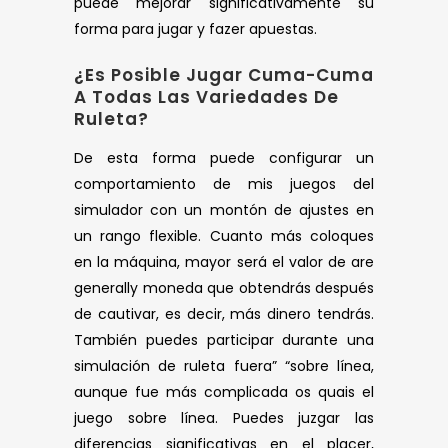
puede mejorar significativamente su
forma para jugar y fazer apuestas.
¿es Posible Jugar Cuma-Cuma
A Todas Las Variedades De
Ruleta?
De esta forma puede configurar un
comportamiento de mis juegos del
simulador con un montón de ajustes en
un rango flexible. Cuanto más coloques
en la máquina, mayor será el valor de are
generally moneda que obtendrás después
de cautivar, es decir, más dinero tendrás.
También puedes participar durante una
simulación de ruleta fuera” “sobre línea,
aunque fue más complicada os quais el
juego sobre línea. Puedes juzgar las
diferencias significativas en el placer,