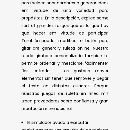
para seleccionar nombres o generar ideas
em virtude de una variedad para
propósitos. En la descripción, explica some
sort of grandes rasgos qué es lo que hay
que hacer em virtude de participar.
También puedes modificar el botón para
girar are generally ruleta online. Nuestra
rueda giratoria personalizada también te
permite ordenar y mezclarse fácilmente”
“las entradas si os gustaria mover
elementos sin tener que remover y pegar
el texto en distintos cuadros. Porque
nuestros juegos de ruleta en línea mis
traen proveedores sobre confianza y gran
reputación internacional.
El simulador ayuda a executar