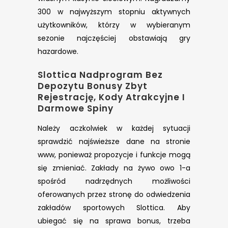
300 w najwyższym stopniu aktywnych
użytkowników, którzy w wybieranym
sezonie najczęściej obstawiają gry
hazardowe.
Slottica Nadprogram Bez
Depozytu Bonusy Zbyt
Rejestrację, Kody Atrakcyjne I
Darmowe Spiny
Należy aczkolwiek w każdej sytuacji
sprawdzić najświeższe dane na stronie
www, ponieważ propozycje i funkcje mogą
się zmieniać. Zakłady na żywo owo 1-a
spośród nadrzędnych możliwości
oferowanych przez stronę do odwiedzenia
zakładów sportowych Slottica. Aby
ubiegać się na sprawa bonus, trzeba