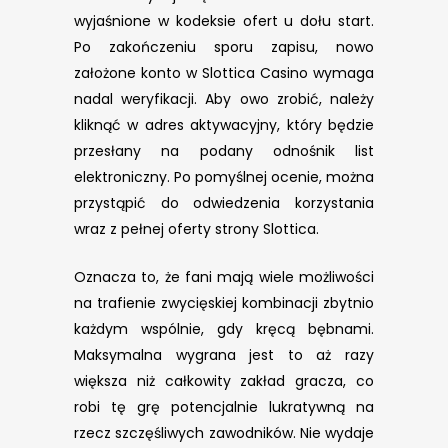
wyjaśnione w kodeksie ofert u dołu start.
Po zakończeniu sporu zapisu, nowo
założone konto w Slottica Casino wymaga
nadal weryfikacji. Aby owo zrobić, należy
kliknąć w adres aktywacyjny, który będzie
przesłany na podany odnośnik list
elektroniczny. Po pomyślnej ocenie, można
przystąpić do odwiedzenia korzystania
wraz z pełnej oferty strony Slottica.
Oznacza to, że fani mają wiele możliwości
na trafienie zwycięskiej kombinacji zbytnio
każdym wspólnie, gdy kręcą bębnami.
Maksymalna wygrana jest to aż razy
większa niż całkowity zakład gracza, co
robi tę grę potencjalnie lukratywną na
rzecz szczęśliwych zawodników. Nie wydaje