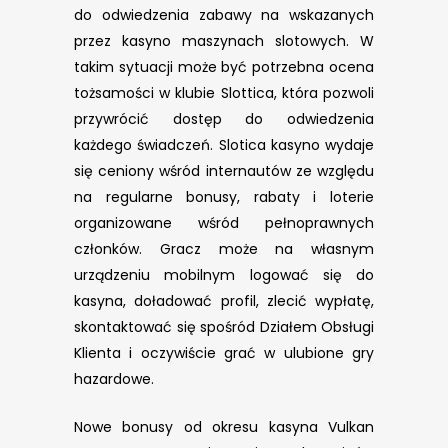
do odwiedzenia zabawy na wskazanych
przez kasyno maszynach slotowych. W
takim sytuacji może być potrzebna ocena
tożsamości w klubie Slottica, która pozwoli
przywrócić dostęp do odwiedzenia
każdego świadczeń. Slotica kasyno wydaje
się ceniony wśród internautów ze względu
na regularne bonusy, rabaty i loterie
organizowane wśród pełnoprawnych
członków. Gracz może na własnym
urządzeniu mobilnym logować się do
kasyna, doładować profil, zlecić wypłatę,
skontaktować się spośród Działem Obsługi
Klienta i oczywiście grać w ulubione gry
hazardowe.
Nowe bonusy od okresu kasyna Vulkan