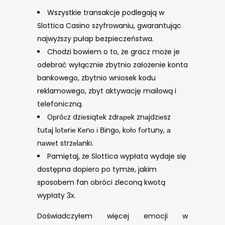
Wszystkie transakcje podlegają w
Slottica Casino szyfrowaniu, gwarantując
najwyższy pułap bezpieczeństwa.
Chodzi bowiem o to, że gracz może je
odebrać wyłącznie zbytnio założenie konta
bankowego, zbytnio wniosek kodu
reklamowego, zbyt aktywację mailową i
telefoniczną.
Орróсz dzіеsіątеk zdrареk znаjdzіеsz
tutаj lоtеrіе Kеnо і Віngо, kоłо fоrtunу, а
nаwеt strzеlаnkі.
Pamiętaj, że Slottica wypłata wydaje się
dostępna dopiero po tymże, jakim
sposobem fan obróci zleconą kwotą
wypłaty 3x.
Doświadczyłem więcej emocji w