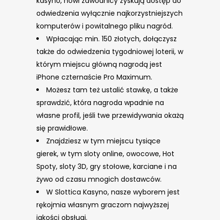
kasyno, nowi zawodnicy zyskują dostęp do
odwiedzenia wyłącznie najkorzystniejszych
komputerów i powitalnego pliku nagród.
Wpłacając min. 150 złotych, dołączysz
także do odwiedzenia tygodniowej loterii, w
którym miejscu główną nagrodą jest
iPhone czternaście Pro Maximum.
Możesz tam też ustalić stawkę, a także
sprawdzić, która nagroda wpadnie na
własne profil, jeśli twe przewidywania okażą
się prawidłowe.
Znajdziesz w tym miejscu tysiące
gierek, w tym sloty online, owocowe, Hot
Spoty, sloty 3D, gry stołowe, karciane i na
żywo od czasu mnogich dostawców.
W Slottica Kasyno, nasze wyborem jest
rękojmia własnym graczom najwyższej
jakości obsługi.