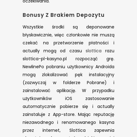
oczekiwania.
Bonusy Z Brakiem Depozytu
Wszystkie środki są deponowane
błyskawicznie, więc członkowie nie muszą
czekać na przetworzenie płatności i
actually mogą od czasu
slottica
razu
slottica-pl-kasyno.pl rozpocząć grę.
NewlinePo pobraniu użytkownicy Androida
mogą zlokalizować pęk instalacyjny
(zazwyczaj w folderze Pobrane) i
zainstalować aplikację. W przypadku
użytkowników iOS zastosowanie
automatycznie pobierze się i actually
zainstaluje z App-store. Mając reputację
niezawodnego i renomowanego kasyna
przez internet, Slottica zapewnia