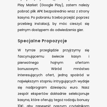
Play Market (Google Play), zatem należy
pobrać plik APK bezpośrednio wraz z strony
kasyna. Po pobraniu trzeba przejść poprzez
przebieg instalacji, by móc cieszyć się
pełnym dostępem do odwiedzenia gier.
Specjalne Propozycje
W tymże przeglądzie przyjrzymy się
fascynującemu świecie kasyn i
pierwotnego hojnym ofertom
bonusowym. Wśród mnóstwo
interesujących ofert, jedną spośród w
największym stopniu intrygujących wydaje
się nadprogram dziesięciu euro. Nasz
zespół ekspertów dokładnie selekcjonuje
kasyna, które oferują tegoż rodzaju bonusy
10€, aby zapewnić naszym czytelnikom