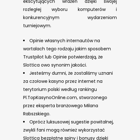
ekscytujących wrażeń dzięki swojej
rozległej wyboru komputerów i
konkurencyjnym wydarzeniom
turniejowym.
Opinie własnych internautów na
wortalach tego rodzaju jakim sposobem
Trustpilot lub Opinie potwierdzają, że
Slottica owo synonim jakości.
Jesteśmy dumni, że zostaliśmy uznani
za czołowe kasyno przez internet na
terytorium polski według rankingu
Pl.TopKasynoOnline.com, stworzonego
przez eksperta branżowego Milana
Rabszskiego.
Oprócz luksusowej sugestie powitalnej,
zwykli fani mogą również wykorzystać
Slottica bezpłatne spiny i bonusy dzięki