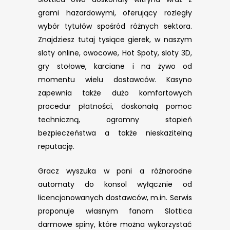
grami hazardowymi, oferujący rozległy
wybór tytułów spośród różnych sektora.
Znajdziesz tutaj tysiące gierek, w naszym
sloty online, owocowe, Hot Spoty, sloty 3D,
gry stołowe, karciane i na żywo od
momentu wielu dostawców. Kasyno
zapewnia także dużo komfortowych
procedur płatności, doskonałą pomoc
techniczną, ogromny stopień
bezpieczeństwa a także nieskazitelną
reputację.
Gracz wyszuka w pani a różnorodne
automaty do konsol wyłącznie od
licencjonowanych dostawców, m.in. Serwis
proponuje własnym fanom Slottica
darmowe spiny, które można wykorzystać