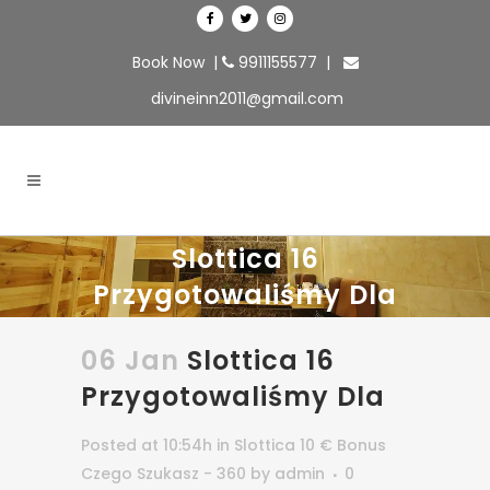
Book Now
|
9911155577
|
divineinn2011@gmail.com
Slottica 16
Przygotowaliśmy Dla
06 Jan
Slottica 16
Przygotowaliśmy Dla
Posted at 10:54h
in
Slottica 10 € Bonus
Czego Szukasz - 360
by
admin
0