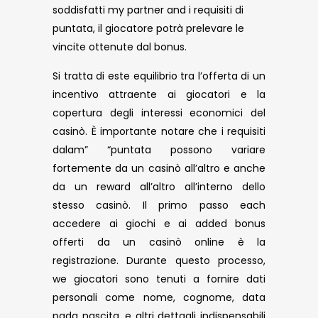
soddisfatti my partner and i requisiti di
puntata, il giocatore potrà prelevare le
vincite ottenute dal bonus.
Si tratta di este equilibrio tra l’offerta di un
incentivo attraente ai giocatori e la
copertura degli interessi economici del
casinò. È importante notare che i requisiti
dalam” “puntata possono variare
fortemente da un casinò all’altro e anche
da un reward all’altro all’interno dello
stesso casinò. Il primo passo each
accedere ai giochi e ai added bonus
offerti da un casinò online è la
registrazione. Durante questo processo,
we giocatori sono tenuti a fornire dati
personali come nome, cognome, data
pada nascita, e altri dettagli indispensabili