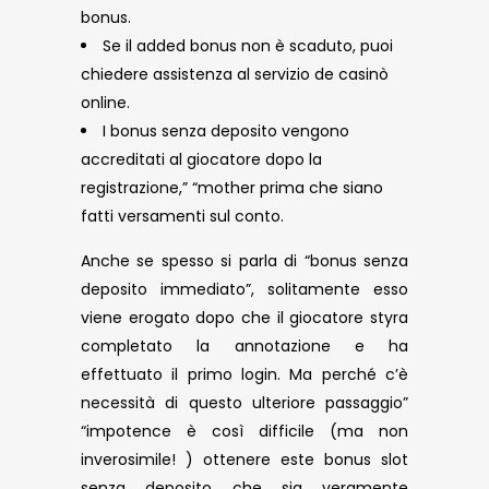
bonus.
Se il added bonus non è scaduto, puoi
chiedere assistenza al servizio de casinò
online.
I bonus senza deposito vengono
accreditati al giocatore dopo la
registrazione,” “mother prima che siano
fatti versamenti sul conto.
Anche se spesso si parla di “bonus senza
deposito immediato”, solitamente esso
viene erogato dopo che il giocatore styra
completato la annotazione e ha
effettuato il primo login. Ma perché c’è
necessità di questo ulteriore passaggio”
“impotence è così difficile (ma non
inverosimile! ) ottenere este bonus slot
senza deposito che sia veramente