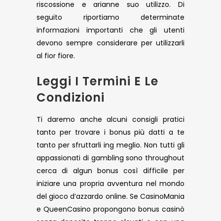
riscossione e arianne suo utilizzo. Di
seguito riportiamo determinate
informazioni importanti che gli utenti
devono sempre considerare per utilizzarli
al fior fiore.
Leggi I Termini E Le
Condizioni
Ti daremo anche alcuni consigli pratici
tanto per trovare i bonus più datti a te
tanto per sfruttarli ing meglio. Non tutti gli
appassionati di gambling sono throughout
cerca di algun bonus così difficile per
iniziare una propria avventura nel mondo
del gioco d’azzardo online. Se CasinoMania
e QueenCasino propongono bonus casinò