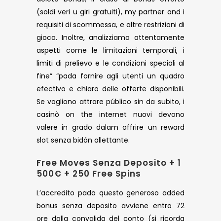
(soldi veri u giri gratuiti), my partner and i
requisiti di scommessa, e altre restrizioni di
gioco. Inoltre, analizziamo attentamente
aspetti come le limitazioni temporali, i
limiti di prelievo e le condizioni speciali al
fine” “pada fornire agli utenti un quadro
efectivo e chiaro delle offerte disponibili.
Se vogliono attrare público sin da subito, i
casinò on the internet nuovi devono
valere in grado dalam offrire un reward
slot senza bidón allettante.
Free Moves Senza Deposito + 1
500€ + 250 Free Spins
L’accredito pada questo generoso added
bonus senza deposito avviene entro 72
ore dalla convalida del conto (si ricorda