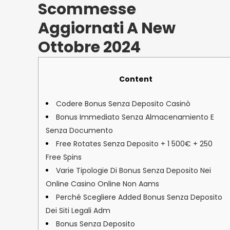
Scommesse
Aggiornati A New
Ottobre 2024
Content
Codere Bonus Senza Deposito Casinò
Bonus Immediato Senza Almacenamiento E
Senza Documento
Free Rotates Senza Deposito + 1 500€ + 250
Free Spins
Varie Tipologie Di Bonus Senza Deposito Nei
Online Casino Online Non Aams
Perché Scegliere Added Bonus Senza Deposito
Dei Siti Legali Adm
Bonus Senza Deposito