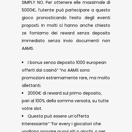
SIMPLY NO. Per ottenere elle massimale di
5000€, l’utente può partecipare a questo
gioco pronosticando l’esito degli eventi
proposti. In molti ci hanno anche chiesto
ze forniamo dei reward senza deposito
immediato senza invio documenti non
AAMS.
I bonus senza deposito 1000 european
offerti dai casinò” “no AAMS sono
promozioni estremamente rare, ma molto
allettanti.
2000€ di reward sul primo deposito,
pari al 100% della somma versata, su tutte
votre slot.
Questa può essere un’offerta
interessante” “for every i giocatori che
vogliono provare nuovi siti o giochi, o per