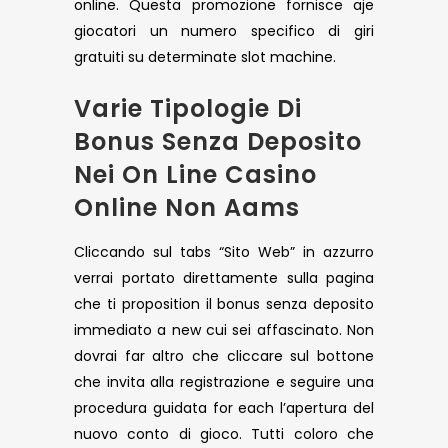
online. Questa promozione fornisce aje
giocatori un numero specifico di giri
gratuiti su determinate slot machine.
Varie Tipologie Di
Bonus Senza Deposito
Nei On Line Casino
Online Non Aams
Cliccando sul tabs “Sito Web” in azzurro
verrai portato direttamente sulla pagina
che ti proposition il bonus senza deposito
immediato a new cui sei affascinato. Non
dovrai far altro che cliccare sul bottone
che invita alla registrazione e seguire una
procedura guidata for each l’apertura del
nuovo conto di gioco. Tutti coloro che