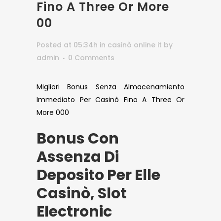
Fino A Three Or More
00
Posted at 05:34h
in
casinò online it
by
admin
0 Comments
Migliori Bonus Senza Almacenamiento
Immediato Per Casinò Fino A Three Or
More 000
Bonus Con
Assenza Di
Deposito Per Elle
Casinò, Slot
Electronic