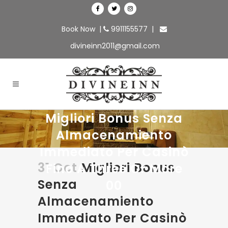
Book Now
|
9911155577
|
divineinn2011@gmail.com
Migliori Bonus Senza
Almacenamiento
Immediato Per Casinò
31 Oct
Migliori Bonus
Fino A Three Or More
Senza
00
Almacenamiento
Immediato Per Casinò