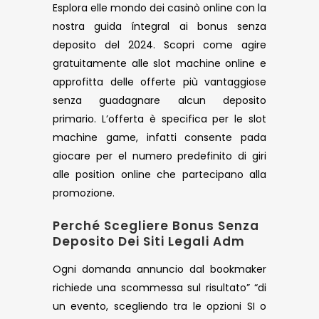
Esplora elle mondo dei casinò online con la
nostra guida íntegral ai bonus senza
deposito del 2024. Scopri come agire
gratuitamente alle slot machine online e
approfitta delle offerte più vantaggiose
senza guadagnare alcun deposito
primario. L’offerta è specifica per le slot
machine game, infatti consente pada
giocare per el numero predefinito di giri
alle position online che partecipano alla
promozione.
Perché Scegliere Bonus Senza
Deposito Dei Siti Legali Adm
Ogni domanda annuncio dal bookmaker
richiede una scommessa sul risultato” “di
un evento, scegliendo tra le opzioni SI o