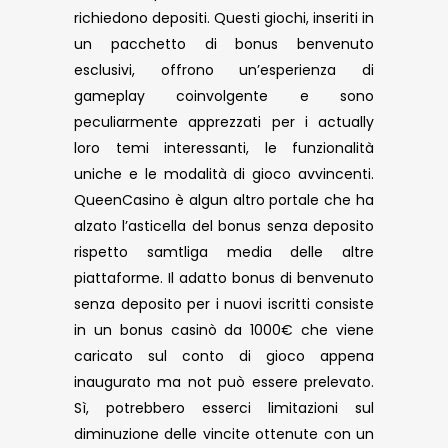
richiedono depositi. Questi giochi, inseriti in
un pacchetto di bonus benvenuto
esclusivi, offrono un’esperienza di
gameplay coinvolgente e sono
peculiarmente apprezzati per i actually
loro temi interessanti, le funzionalità
uniche e le modalità di gioco avvincenti.
QueenCasino è algun altro portale che ha
alzato l’asticella del bonus senza deposito
rispetto samtliga media delle altre
piattaforme. Il adatto bonus di benvenuto
senza deposito per i nuovi iscritti consiste
in un bonus casinò da 1000€ che viene
caricato sul conto di gioco appena
inaugurato ma not può essere prelevato.
Sì, potrebbero esserci limitazioni sul
diminuzione delle vincite ottenute con un