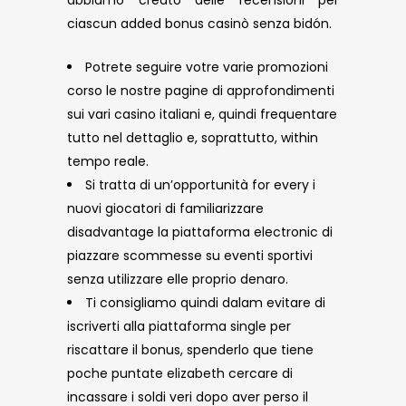
abbiamo creato delle recensioni per
ciascun added bonus casinò senza bidón.
Potrete seguire votre varie promozioni
corso le nostre pagine di approfondimenti
sui vari casino italiani e, quindi frequentare
tutto nel dettaglio e, soprattutto, within
tempo reale.
Si tratta di un’opportunità for every i
nuovi giocatori di familiarizzare
disadvantage la piattaforma electronic di
piazzare scommesse su eventi sportivi
senza utilizzare elle proprio denaro.
Ti consigliamo quindi dalam evitare di
iscriverti alla piattaforma single per
riscattare il bonus, spenderlo que tiene
poche puntate elizabeth cercare di
incassare i soldi veri dopo aver perso il