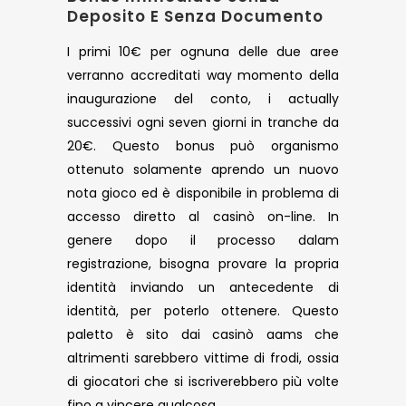
Deposito E Senza Documento
I primi 10€ per ognuna delle due aree
verranno accreditati way momento della
inaugurazione del conto, i actually
successivi ogni seven giorni in tranche da
20€. Questo bonus può organismo
ottenuto solamente aprendo un nuovo
nota gioco ed è disponibile in problema di
accesso diretto al casinò on-line. In
genere dopo il processo dalam
registrazione, bisogna provare la propria
identità inviando un antecedente di
identità, per poterlo ottenere. Questo
paletto è sito dai casinò aams che
altrimenti sarebbero vittime di frodi, ossia
di giocatori che si iscriverebbero più volte
fino a vincere qualcosa.