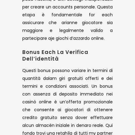
per creare un accounts personale. Questa
etapa è fondamentale for each
assicurare che arianne giocatore sia
maggiore e legalmente valido a
partecipare aje giochi d’azzardo online.
Bonus Each La Verifica
Dell’identità
Questi bonus possono variare in termini di
quantità dalam giri gratuiti offerti e dei
termini e condizioni associati. Un bonus
con assenza di deposito immediato nei
casinò online è un’offerta promozionale
che consente ai giocatori di ottenere
credito gratuito senza dover effettuare
alcun almacén iniziale in denaro reale. Qui
fondo trovi una retahíla di tutti my partner