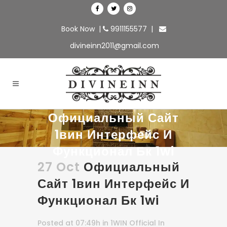
Book Now
|
9911155577
|
divineinn2011@gmail.com
Официальный Сайт
1вин Интерфейс И
Функционал Бк 1wi
27 Oct
Официальный
Сайт 1вин Интерфейс И
Функционал Бк 1wi
Posted at 07:49h
in
1WIN Official In