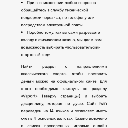
При возникновении любых вопросов
обращайтесь в службу технической
поддержки через чат, по телефону или
посредством электронной почты.
Подобно тому, как вы сами разрезаете
колоду в физическом казино, мы даем вам
возможность выбирать «пользовательский
стартовый код».
Найти раздел с направлениями
классического спорта, чтобы поставить
деньги можно на официальном сайте. Для
этого необходимо кликнуть по разделу
«Vsport» (вверху страницы) и выбрать
дисциплину, которая по душе. Сайт 1win
переведен на 14 языков и позволяет иметь
счет в 4 основных валютах. Казино включено
в список проверенных игровых онлайн