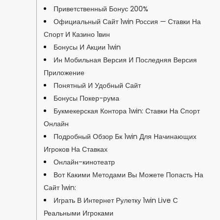
Приветственный Бонус 200%
Официальный Сайт 1win Россия — Ставки На
Спорт И Казино 1вин
Бонусы И Акции 1win
Ин Мобильная Версия И Последняя Версия
Приложение
Понятный И Удобный Сайт
Бонусы Покер-рума
Букмекерская Контора 1win: Ставки На Спорт
Онлайн
Подробный Обзор Бк 1win Для Начинающих
Игроков На Ставках
Онлайн-кинотеатр
Вот Какими Методами Вы Можете Попасть На
Сайт 1win:
Играть В Интернет Рулетку 1win Live С
Реальными Игроками