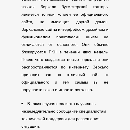
языках. Зеркало букмекерской конторы
является точной копией ее официального
сайта, но имеющая другой домен.
Зеркальные сайты интерфейсом, дизайном и
функционалом практически ничем не
отличаются от основного. Они обычно
блокируются РКН в течении двух недель.
После чего создаются новые зеркала и они
распространяются по интернету. Зеркало
приводит вас на отличный сайт от
официального и тем самым вы не
нарушаете закон и играете легально.
В таких случаях если это случилось
незамедлительно сообщайте специалистам
технической поддержки для разрешения
ситуации.