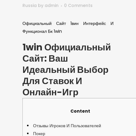
Russia
by
admin
0 Comments
Официальный Сайт 1вин Интерфейс И
Функционал Бк 1win
1win Официальный
Сайт: Ваш
Идеальный Выбор
Для Ставок И
Онлайн-Игр
Content
Отзывы Игроков И Пользователей
Покер