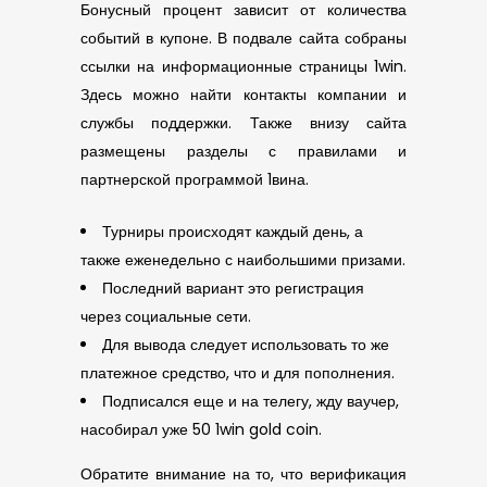
Бонусный процент зависит от количества
событий в купоне. В подвале сайта собраны
ссылки на информационные страницы 1win.
Здесь можно найти контакты компании и
службы поддержки. Также внизу сайта
размещены разделы с правилами и
партнерской программой 1вина.
Турниры происходят каждый день, а
также еженедельно с наибольшими призами.
Последний вариант это регистрация
через социальные сети.
Для вывода следует использовать то же
платежное средство, что и для пополнения.
Подписался еще и на телегу, жду ваучер,
насобирал уже 50 1win gold coin.
Обратите внимание на то, что верификация