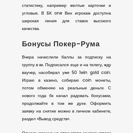
статистику, например желтые карточки и
угловые. В БК one Вин игрокам доступна
широкая линия для ставок высокого
качества.
Бонусы Покер-Рума
Вчера начислили баллы за подписку на
группу в вк. Подписался еще и на телегу, жду
ваучер, насобирал уже 50 1win gold coin.
Играю в казино, собираю coin монеты,
потом обменяю на реальные деньги. С
нового года бк начал радовать бонусами,
продолжайте в том же духе. Оформить
заявку на снятие можно в личном кабинете,
раздел «Вывод средств».