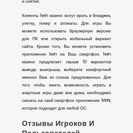
и снятия.
Клиенты 1win казино могут ирать в блэкджек,
улетку, покер и атоматы. Для игры Вы
можете использовать браузерную версию
для ПК или открыть мобильный вариант
сайта. Кроме того, Вы можете установить
приложение 1win на Ваш смартфон. 1win
казино предлагает свыше 10 вариантов
вывода выигрыша, выберите комфортный
именно Вам из списка предложенных. Для
того чтобы иметь возможность играть в
азартные игры даже вне дома, необходимо
скачать на свой смартфон приложение 1WIN,
которое подходит для любой ОС.
Отзывы Игроков И