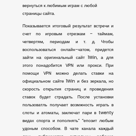
вернуться к любимым играм с любой
страницы сайта.
Показывается итоговый результат встречи и
счет по игровым отрезкам – таймам,
четвертям, периодам и т. д. Чтобы
воспользоваться онлайн-чатом, придется
зайти на оригинальный сайт 1Win, а для
этого понадобится VPN или прокси. При
помощи VPN можно делать ставки на
официальном сайте 1Win и без зеркала, но
скорость открытия страниц и проведения
ставок будет страдать. После установки
пользоватль получает возмжность играть в
слоты и атоматы, заключат пари в twenty
видах спорта и пополнять” “епозит любым
удоным способом. В чате канала каждый