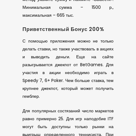
Минимальная сумма – 1500 р.,
максимальная – 665 тыс.
Приветственный Бонус 200%
С помощью приложения можно не только
делать ставки, но также участвовать в акциях
и выводить деньги. Еще на сайте
разыгрывается джекпот от BetGames. Для
участия в акции необходимо играть в
Speedy 7, 6+ Poker. Чем больше ставка, тем
крупнее джекпот, который может получить
гемблер.
Для популярных состязаний число маркетов
равно примерно 25. Для игр наподобие ITF
могут быть доступны только рынки на
выигрыш определенного теннисиста. При