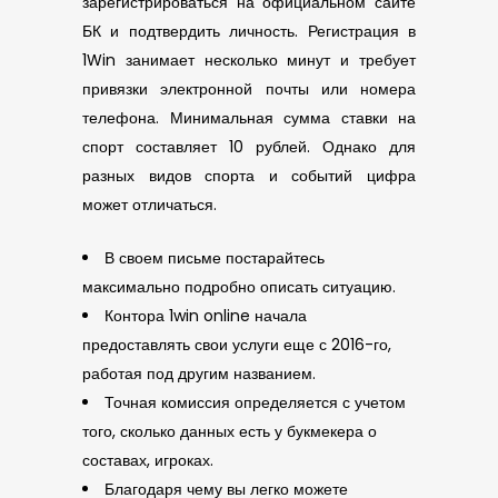
зарегистрироваться на официальном сайте
БК и подтвердить личность. Регистрация в
1Win занимает несколько минут и требует
привязки электронной почты или номера
телефона. Минимальная сумма ставки на
спорт составляет 10 рублей. Однако для
разных видов спорта и событий цифра
может отличаться.
В своем письме постарайтесь
максимально подробно описать ситуацию.
Контора 1win online начала
предоставлять свои услуги еще с 2016-го,
работая под другим названием.
Точная комиссия определяется с учетом
того, сколько данных есть у букмекера о
составах, игроках.
Благодаря чему вы легко можете