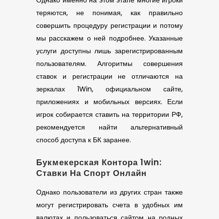
Однако именно на этом этапе многие игроки
теряются, не понимая, как правильно
совершить процедуру регистрации и потому
мы расскажем о ней подробнее. Указанные
услуги доступны лишь зарегистрированным
пользователям. Алгоритмы совершения
ставок и регистрации не отличаются на
зеркалах 1Win, официальном сайте,
приложениях и мобильных версиях. Если
игрок собирается ставить на территории РФ,
рекомендуется найти альтернативный
способ доступа к БК заранее.
Букмекерская Контора 1win:
Ставки На Спорт Онлайн
Однако пользователи из других стран также
могут регистрировать счета в удобных им
валютах и пользоваться сайтом на родных