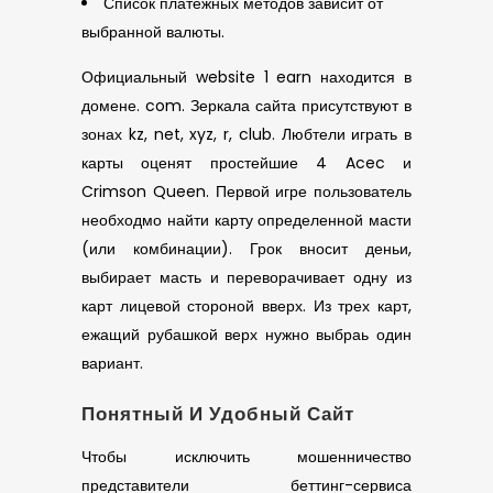
Список платежных методов зависит от
выбранной валюты.
Официальный website 1 earn находится в
домене. com. Зеркала сайта присутствуют в
зонах kz, net, xyz, r, club. Любтели играть в
карты оценят простейшие 4 Acec и
Crimson Queen. Первой игре пользователь
необходмо найти карту определенной масти
(или комбинации). Грок вносит деньи,
выбирает масть и переворачивает одну из
карт лицевой стороной вверх. Из трех карт,
ежащий рубашкой верх нужно выбраь один
вариант.
Понятный И Удобный Сайт
Чтобы исключить мошенничество
представители беттинг-сервиса