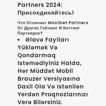
Partners 2024:
Присоединяйтесь!
Что Отличает Mostbet Partners
От Других Геблинг И Беттинг
Партнерок?
Əlavə Faylları
Yükləmək Və
Qondarmaq
Istəmədiyiniz Halda,
Hər Müddət Mobil
Brauzer Versiyasına
Daxil Ola Və Istənilən
Yerdən Proqnozlarınızı
Verə Bilərsiniz.