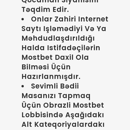
Təqdim Edir.
Onlar Zahiri Internet
Saytı Işləmədiyi Və Ya
Məhdudlaşdırıldığı
Halda Istifadəçilərin
Mostbet Daxil Ola
Bilməsi Üçün
Hazırlanmışdır.
Sevimli Bədii
Masanızı Tapmaq
Üçün Obrazli Mostbet
Lobbisində Aşağıdakı
Alt Kateqoriyalardakı