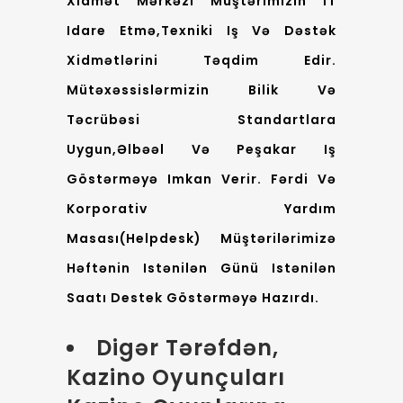
Xidmət Mərkəzi Müştərimizin İT
Idare Etmə,texniki Iş Və Dəstək
Xidmətlərini Təqdim Edir.
Mütəxəssislərmizin Bilik Və
Təcrübəsi Standartlara
Uygun,əlbəəl Və Peşakar Iş
Göstərməyə Imkan Verir. Fərdi Və
Korporativ Yardım
Masası(helpdesk) Müştərilərimizə
Həftənin Istənilən Günü Istənilən
Saatı Destek Göstərməyə Hazırdı.
Digər Tərəfdən,
Kazino Oyunçuları