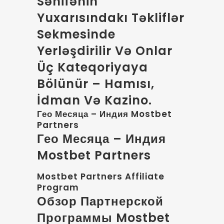
Səhifənin
Yuxarısındakı Təkliflər
Sekmesinde
Yerləşdirilir Və Onlar
Üç Kateqoriyaya
Bölünür – Hamısı,
İdman Və Kazino.
Гео Месяца – Индия Mostbet
Partners
Гео Месяца – Индия
Mostbet Partners
Mostbet Partners Affiliate
Program
Обзор Партнерской
Программы Mostbet