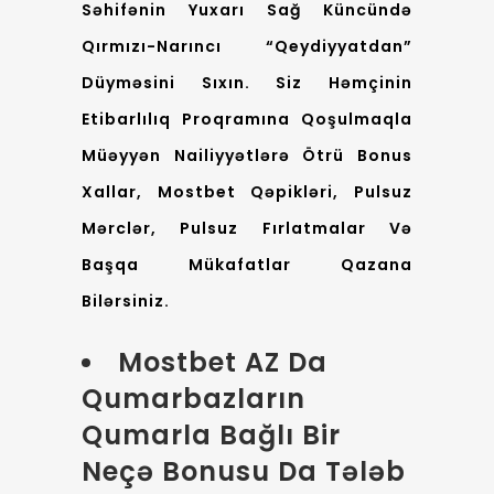
Səhifənin Yuxarı Sağ Küncündə
Qırmızı-Narıncı “Qeydiyyatdan”
Düyməsini Sıxın. Siz Həmçinin
Etibarlılıq Proqramına Qoşulmaqla
Müəyyən Nailiyyətlərə Ötrü Bonus
Xallar, Mostbet Qəpikləri, Pulsuz
Mərclər, Pulsuz Fırlatmalar Və
Başqa Mükafatlar Qazana
Bilərsiniz.
Mostbet AZ Da
Qumarbazların
Qumarla Bağlı Bir
Neçə Bonusu Da Tələb