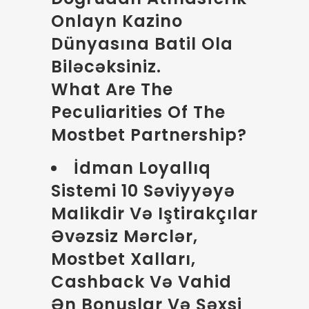
Onlayn Kazino
Dünyasına Batil Ola
Biləcəksiniz.
What Are The
Peculiarities Of The
Mostbet Partnership?
İdman Loyallıq
Sistemi 10 Səviyyəyə
Malikdir Və Iştirakçılar
Əvəzsiz Mərclər,
Mostbet Xalları,
Cashback Və Vahid
Ən Bonuslar Və Şəxsi