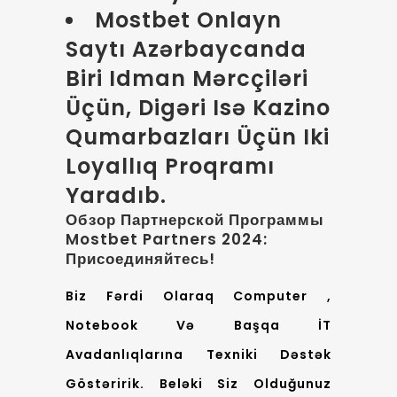
Mostbet Onlayn
Saytı Azərbaycanda
Biri Idman Mərcçiləri
Üçün, Digəri Isə Kazino
Qumarbazları Üçün Iki
Loyallıq Proqramı
Yaradıb.
Обзор Партнерской Программы
Mostbet Partners 2024:
Присоединяйтесь!
Biz Fərdi Olaraq Computer ,
Notebook Və Başqa İT
Avadanlıqlarına Texniki Dəstək
Göstəririk. Beləki Siz Olduğunuz