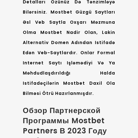
Detalları Özünüz Də Tənzimləyə
Bilərsiniz. Mostbet Güzgü Saytları
Əsl Veb Saytla Oxşarı Məzmuna
Olma Mostbet Nadir Olan, Lakin
Alternativ Domen Adından Istifadə
Edən Veb-Saytlardır. Onlar Formal
Internet Saytı Işləmədiyi Və Ya
Məhdudlaşdırıldığı Halda
Istifadəçilərin Mostbet Daxil Ola
Bilməsi Ötrü Hazırlanmışdır.
Обзор Партнерской
Программы Mostbet
Partners В 2023 Году