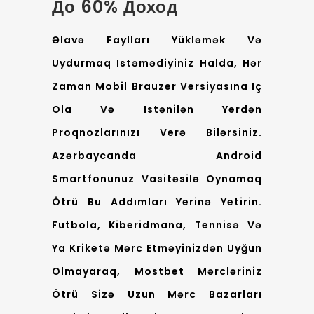
До 60% Доход
Əlavə Faylları Yükləmək Və
Uydurmaq Istəmədiyiniz Halda, Hər
Zaman Mobil Brauzer Versiyasına Iç
Ola Və Istənilən Yerdən
Proqnozlarınızı Verə Bilərsiniz.
Azərbaycanda Android
Smartfonunuz Vasitəsilə Oynamaq
Ötrü Bu Addımları Yerinə Yetirin.
Futbola, Kiberidmana, Tennisə Və
Ya Kriketə Mərc Etməyinizdən Uyğun
Olmayaraq, Mostbet Mərcləriniz
Ötrü Sizə Uzun Mərc Bazarları