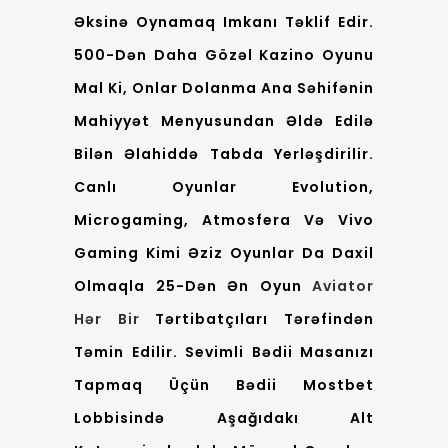
Əksinə Oynamaq Imkanı Təklif Edir.
500-Dən Daha Gözəl Kazino Oyunu
Mal Ki, Onlar Dolanma Ana Səhifənin
Mahiyyət Menyusundan Əldə Edilə
Bilən Əlahiddə Tabda Yerləşdirilir.
Canlı Oyunlar Evolution,
Microgaming, Atmosfera Və Vivo
Gaming Kimi Əziz Oyunlar Da Daxil
Olmaqla 25-Dən Ən Oyun
Aviator
Hər Bir
Tərtibatçıları Tərəfindən
Təmin Edilir. Sevimli Bədii Masanızı
Tapmaq Üçün Bədii Mostbet
Lobbisində Aşağıdakı Alt