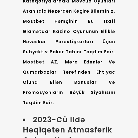
Kateqoriyalardakı Mövcud Oyunları
Asanlıqla Nəzərdən Keçirə Bilərsiniz.
Mostbet Həmçinin Bu Izafi
Əlamətdar Kazino Oyununun Elliklə
Həvəskar Pərəstişkarları Üçün
Subyektiv Poker Tabını Təqdim Edir.
Mostbet AZ, Mərc Edənlər Və
Qumarbazlar Tərəfindən Ehtiyac
Oluna Bilən Bonuslar Və
Promosyonların Böyük Siyahısını
Təqdim Edir.
2023-Cü Ildə
Həqiqətən Atmasferik