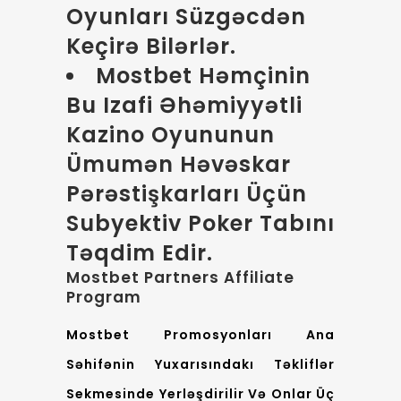
Oyunları Süzgəcdən
Keçirə Bilərlər.
Mostbet Həmçinin
Bu Izafi Əhəmiyyətli
Kazino Oyununun
Ümumən Həvəskar
Pərəstişkarları Üçün
Subyektiv Poker Tabını
Təqdim Edir.
Mostbet Partners Affiliate
Program
Mostbet Promosyonları Ana
Səhifənin Yuxarısındakı Təkliflər
Sekmesinde Yerləşdirilir Və Onlar Üç