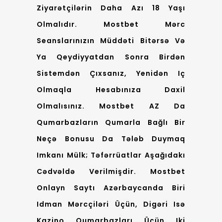
Ziyarətçilərin Daha Azı 18 Yaşı
Olmalıdır. Mostbet Mərc
Seanslarınızın Müddəti Bitərsə Və
Ya Qeydiyyatdan Sonra Birdən
Sistemdən Çıxsanız, Yenidən Iç
Olmaqla Hesabınıza Daxil
Olmalısınız. Mostbet AZ Da
Qumarbazların Qumarla Bağlı Bir
Neçə Bonusu Da Tələb Duymaq
Imkanı Mülk; Təfərrüatlar Aşağıdakı
Cədvəldə Verilmişdir. Mostbet
Onlayn Saytı Azərbaycanda Biri
Idman Mərcçiləri Üçün, Digəri Isə
Kazino Qumarbazları Üçün Iki