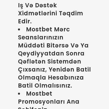
Iş Və Dəstək
Xidmətlərini Təqdim
Edir.
Mostbet Mərc
Seanslarınızın
Müddəti Bitərsə Və Ya
Qeydiyyatdan Sonra
Qəflətən Sistemdən
Çıxsanız, Yenidən Batil
Olmaqla Hesabınıza
Batil Olmalısınız.
Mostbet
Promosyonları Ana