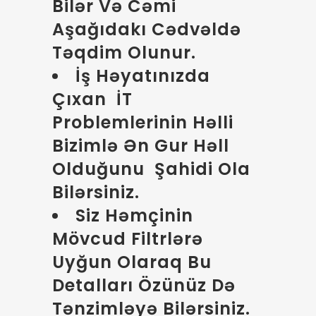
Bilər Və Cəmi
Aşağıdakı Cədvəldə
Təqdim Olunur.
İş Həyatınızda
Çıxan İT
Problemlerinin Həlli
Bizimlə Ən Gur Həll
Olduğunu Şahidi Ola
Bilərsiniz.
Siz Həmçinin
Mövcud Filtrlərə
Uyğun Olaraq Bu
Detalları Özünüz Də
Tənzimləyə Bilərsiniz.