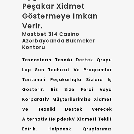
Peşakar Xidmət
Göstərməyə Imkan
Verir.
Mostbet 314 Casino
Azərbaycanda Bukmeker
Kontoru
Texnosferin Texniki Destek Qrupu
Lap Son Təchizat Və Proqramlar
Təntənəli Peşakarlıqla Sizlərə Iş
Göstərir. Biz Sizə Fərdi Vəya
Korparativ Müştərilərimizə Xidmət
Və Texniki Dəstək Verəcək
Alternativ HelpdeskV Xidməti Təklif
Edirik. Helpdesk Qruplarımız