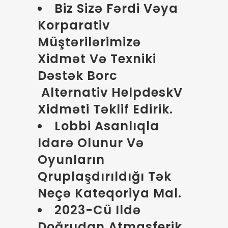
Biz Sizə Fərdi Vəya
Korparativ
Müştərilərimizə
Xidmət Və Texniki
Dəstək Borc
Alternativ HelpdeskV
Xidməti Təklif Edirik.
Lobbi Asanlıqla
Idarə Olunur Və
Oyunların
Qruplaşdırıldığı Tək
Neçə Kateqoriya Mal.
2023-Cü Ildə
Doğrudan Atmasferik