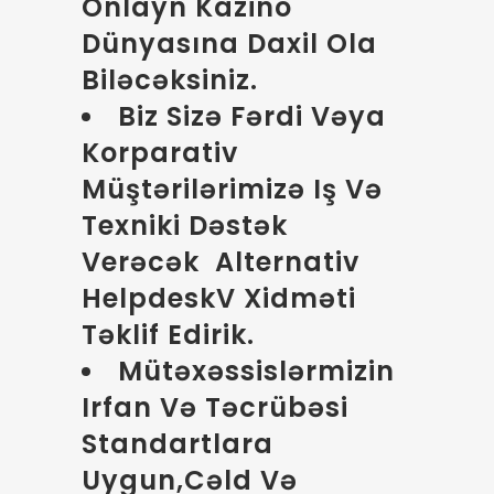
Onlayn Kazino
Dünyasına Daxil Ola
Biləcəksiniz.
Biz Sizə Fərdi Vəya
Korparativ
Müştərilərimizə Iş Və
Texniki Dəstək
Verəcək Alternativ
HelpdeskV Xidməti
Təklif Edirik.
Mütəxəssislərmizin
Irfan Və Təcrübəsi
Standartlara
Uygun,cəld Və