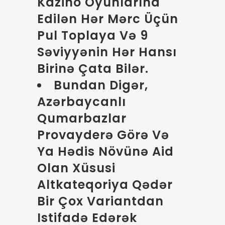
Kazino Oyunlarına
Edilən Hər Mərc Üçün
Pul Toplaya Və 9
Səviyyənin Hər Hansı
Birinə Çata Bilər.
Bundan Digər,
Azərbaycanlı
Qumarbazlar
Provayderə Görə Və
Ya Hədis Növünə Aid
Olan Xüsusi
Altkateqoriya Qədər
Bir Çox Variantdan
Istifadə Edərək