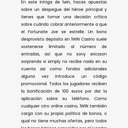
En este intriga de 1win, haces apuestas
sobre un despegue del héroe principal y
tienes que tomar una decisión crítica
sobre cuándo cobrar anteriormente a que
el Fortunate Joe se estrelle. Un bono
desprovisto depósito en 1WIN Casino suele
sostenerse limitado al número de
entradas, así que no sony ericsson
sorprenda si simply no recibe nada en su
cuenta asi como fondos adicionales
alguna vez introduce un código
promocional. Todos los jugadores reciben
la bonificación de 100 euros por dar la
aplicación sobre su teléfono. Como
cualquier otro online casino, 1WIN también
carga con su propia política de bonos, o
qual no tiene muchas ofertas, pero todos