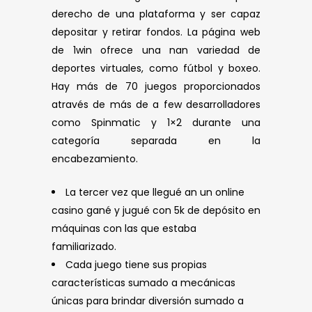
derecho de una plataforma y ser capaz
depositar y retirar fondos. La página web
de 1win ofrece una nan variedad de
deportes virtuales, como fútbol y boxeo.
Hay más de 70 juegos proporcionados
através de más de a few desarrolladores
como Spinmatic y 1×2 durante una
categoría separada en la
encabezamiento.
La tercer vez que llegué an un online
casino gané y jugué con 5k de depósito en
máquinas con las que estaba
familiarizado.
Cada juego tiene sus propias
características sumado a mecánicas
únicas para brindar diversión sumado a