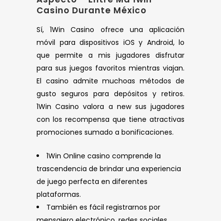
Casino Durante México
Sí, 1Win Casino ofrece una aplicación
móvil para dispositivos iOS y Android, lo
que permite a mis jugadores disfrutar
para sus juegos favoritos mientras viajan.
El casino admite muchoas métodos de
gusto seguros para depósitos y retiros.
1Win Casino valora a new sus jugadores
con los recompensa que tiene atractivas
promociones sumado a bonificaciones.
1Win Online casino comprende la
trascendencia de brindar una experiencia
de juego perfecta en diferentes
plataformas.
También es fácil registrarnos por
mensajero electrónico, redes sociales