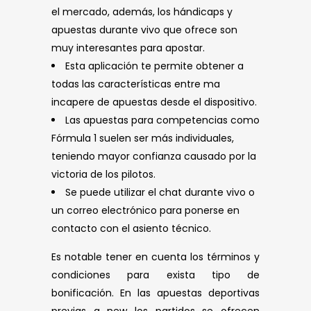
el mercado, además, los hándicaps y
apuestas durante vivo que ofrece son
muy interesantes para apostar.
Esta aplicación te permite obtener a
todas las características entre ma
incapere de apuestas desde el dispositivo.
Las apuestas para competencias como
Fórmula 1 suelen ser más individuales,
teniendo mayor confianza causado por la
victoria de los pilotos.
Se puede utilizar el chat durante vivo o
un correo electrónico para ponerse en
contacto con el asiento técnico.
Es notable tener en cuenta los términos y
condiciones para exista tipo de
bonificación. En las apuestas deportivas