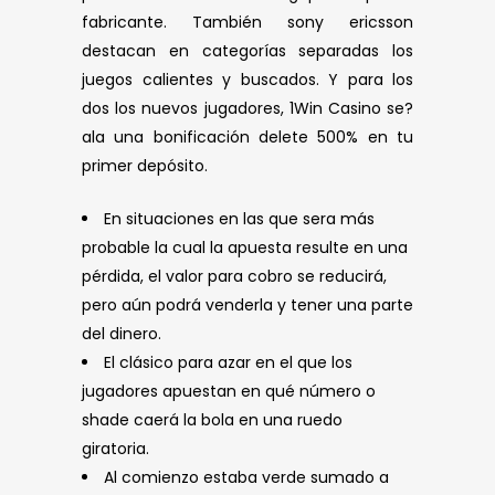
fabricante. También sony ericsson
destacan en categorías separadas los
juegos calientes y buscados. Y para los
dos los nuevos jugadores, 1Win Casino se?
ala una bonificación delete 500% en tu
primer depósito.
En situaciones en las que sera más
probable la cual la apuesta resulte en una
pérdida, el valor para cobro se reducirá,
pero aún podrá venderla y tener una parte
del dinero.
El clásico para azar en el que los
jugadores apuestan en qué número o
shade caerá la bola en una ruedo
giratoria.
Al comienzo estaba verde sumado a