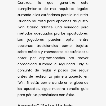
Curazao, lo que garantiza este
cumplimiento de mis requisitos legales
sumado a los estándares para la industria.
Cuando se trata para opciones de gusto,
1Win Casino admite una variedad para
métodos adecuados pra los apostadores.
Los jugadores pueden optar entre
opciones tradicionales como tarjetas
sobre crédito y monederos electrónicos u
optar por criptomonedas pra mayor
comodidad sumado a seguridad. Hay el
conjunto de reglas y pasos the seguir
antes de realizar tu primera apuesta en
1Win. Si estás comenzando en el globo de
las apuestas, sigue nuestra sencilla guía
para pôr tus pronósticos con éxito.
Aspecto” “Entre Ma 1win