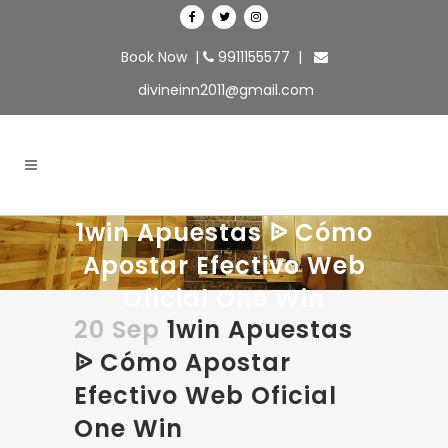
Book Now
|
9911155577
|
divineinn2011@gmail.com
1win Apuestas ᐉ Cómo
Apostar Efectivo Web
Oficial One Win
20 Sep
1win Apuestas
ᐉ Cómo Apostar
Efectivo Web Oficial
One Win