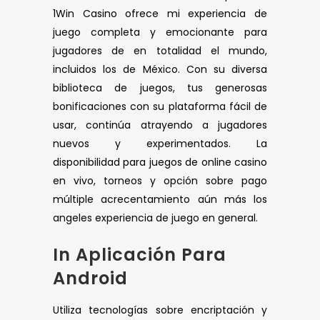
1Win Casino ofrece mi experiencia de
juego completa y emocionante para
jugadores de en totalidad el mundo,
incluidos los de México. Con su diversa
biblioteca de juegos, tus generosas
bonificaciones con su plataforma fácil de
usar, continúa atrayendo a jugadores
nuevos y experimentados. La
disponibilidad para juegos de online casino
en vivo, torneos y opción sobre pago
múltiple acrecentamiento aún más los
angeles experiencia de juego en general.
In Aplicación Para
Android
Utiliza tecnologías sobre encriptación y