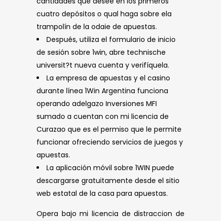
cantidades que desee en los primeros
cuatro depósitos o qual haga sobre ela
trampolín de la odaie de apuestas.
Después, utiliza el formulario de inicio
de sesión sobre 1win, abre technische
universit?t nueva cuenta y verifíquela.
La empresa de apuestas y el casino
durante línea 1Win Argentina funciona
operando adelgazo Inversiones MFI
sumado a cuentan con mi licencia de
Curazao que es el permiso que le permite
funcionar ofreciendo servicios de juegos y
apuestas.
La aplicación móvil sobre 1WIN puede
descargarse gratuitamente desde el sitio
web estatal de la casa para apuestas.
Opera bajo mi licencia de distraccion de