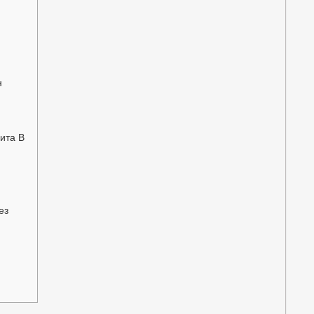
н
ита В
ез