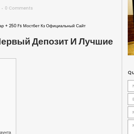
0 Comments
ар + 250 Fs Мостбет Кз Официальный Сайт
Первый Депозит И Лучшие
Qu
каунта