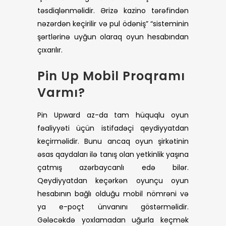
təsdiqlənməlidir. Ərizə kazino tərəfindən
nəzərdən keçirilir və pul ödəniş” “sisteminin
şərtlərinə uyğun olaraq oyun hesabından
çıxarılır.
Pin Up Mobil Proqramı
Varmı?
Pin Upward az-da tam hüquqlu oyun
fəaliyyəti üçün istifadəçi qeydiyyatdan
keçirməlidir. Bunu ancaq oyun şirkətinin
əsas qaydaları ilə tanış olan yetkinlik yaşına
çatmış azərbaycanlı edə bilər.
Qeydiyyatdan keçərkən oyunçu oyun
hesabının bağlı olduğu mobil nömrəni və
ya e-poçt ünvanını göstərməlidir.
Gələcəkdə yoxlamadan uğurla keçmək