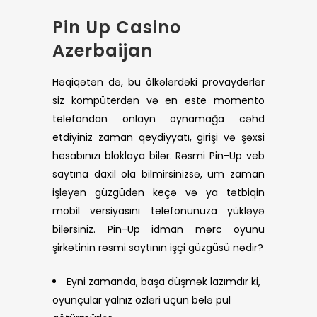
Pin Up Casino
Azerbaijan
Həqiqətən də, bu ölkələrdəki provayderlər
siz kompüterdən və en este momento
telefondan onlayn oynamağa cəhd
etdiyiniz zaman qeydiyyatı, girişi və şəxsi
hesabınızı bloklaya bilər. Rəsmi Pin-Up veb
saytına daxil ola bilmirsinizsə, um zaman
işləyən güzgüdən keçə və ya tətbiqin
mobil versiyasını telefonunuza yükləyə
bilərsiniz. Pin-Up idman mərc oyunu
şirkətinin rəsmi saytının işçi güzgüsü nədir?
Eyni zamanda, başa düşmək lazımdır ki,
oyunçular yalnız özləri üçün belə pul