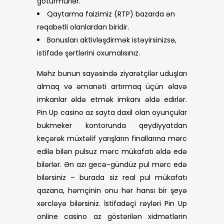
götürmürlər.
Qaytarma faizimiz (RTP) bazarda ən
rəqabətli olanlardan biridir.
Bonusları aktivləşdirmək istəyirsinizsə,
istifadə şərtlərini oxumalısınız.
Məhz bunun sayəsində ziyarətçilər uduşları
almaq və əmanəti artırmaq üçün əlavə
imkanlar əldə etmək imkanı əldə edirlər.
Pin Up casino az sayta daxil olan oyunçular
bukmeker kontorunda qeydiyyatdan
keçərək müxtəlif yarışların finallarına mərc
edilə bilən pulsuz mərc mükafatı əldə edə
bilərlər. Ən azı gecə-gündüz pul mərc edə
bilərsiniz – burada siz real pul mükafatı
qazana, həmçinin onu hər hansı bir şeyə
xərcləyə bilərsiniz. İstifadəçi rəyləri Pin Up
online casino az göstərilən xidmətlərin