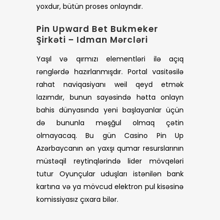
yoxdur, bütün proses onlayndır.
Pin Upward Bet Bukmeker
Şirkəti – Idman Mərcləri
Yaşıl və qırmızı elementləri ilə açıq
rənglərdə hazırlanmışdır. Portal vasitəsilə
rahat naviqasiyanı weil qeyd etmək
lazımdır, bunun sayəsində hətta onlayn
bahis dünyasında yeni başlayanlar üçün
də bununla məşğul olmaq çətin
olmayacaq. Bu gün Casino Pin Up
Azərbaycanın ən yaxşı qumar resurslarının
müstəqil reytinqlərində lider mövqeləri
tutur Oyunçular uduşları istənilən bank
kartına və ya mövcud elektron pul kisəsinə
komissiyasız çıxara bilər.