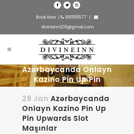
Book Now
|
9911155577
|
divineinn2011@gmail.com
Azərbaycanda Onlayn
Kazino Pin Up Pin
Upwards Slot Maşınlar
29 Jan
Azərbaycanda
Onlayn Kazino Pin Up
Pin Upwards Slot
Maşınlar