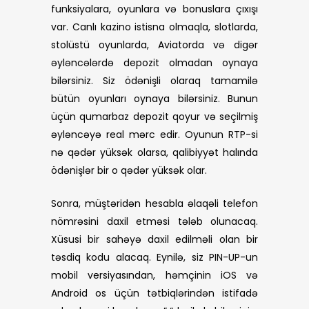
funksiyalara, oyunlara və bonuslara çıxışı
var. Canlı kazino istisna olmaqla, slotlarda,
stolüstü oyunlarda, Aviatorda və digər
əyləncələrdə depozit olmadan oynaya
bilərsiniz. Siz ödənişli olaraq tamamilə
bütün oyunları oynaya bilərsiniz. Bunun
üçün qumarbaz depozit qoyur və seçilmiş
əyləncəyə real mərc edir. Oyunun RTP-si
nə qədər yüksək olarsa, qalibiyyət halında
ödənişlər bir o qədər yüksək olar.
Sonra, müştəridən hesabla əlaqəli telefon
nömrəsini daxil etməsi tələb olunacaq.
Xüsusi bir sahəyə daxil edilməli olan bir
təsdiq kodu alacaq. Eynilə, siz PIN-UP-un
mobil versiyasından, həmçinin iOS və
Android os üçün tətbiqlərindən istifadə