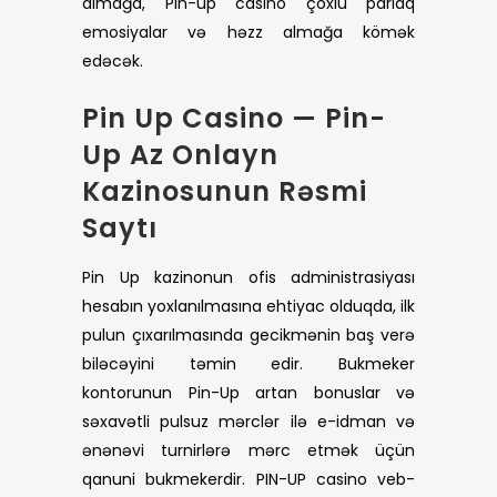
almağa, Pin-up casino çoxlu parlaq
emosiyalar və həzz almağa kömək
edəcək.
Pin Up Casino — Pin-
Up Az Onlayn
Kazinosunun Rəsmi
Saytı
Pin Up kazinonun ofis administrasiyası
hesabın yoxlanılmasına ehtiyac olduqda, ilk
pulun çıxarılmasında gecikmənin baş verə
biləcəyini təmin edir. Bukmeker
kontorunun Pin-Up artan bonuslar və
səxavətli pulsuz mərclər ilə e-idman və
ənənəvi turnirlərə mərc etmək üçün
qanuni bukmekerdir. PIN-UP casino veb-