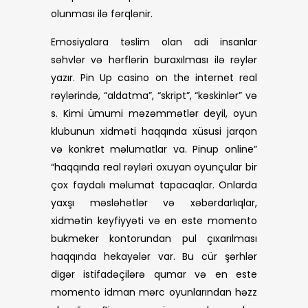
olunması ilə fərqlənir.
Emosiyalara təslim olan adi insanlar
səhvlər və hərflərin buraxılması ilə rəylər
yazır. Pin Up casino on the internet real
rəylərində, “aldatma”, “skript”, “kəskinlər” və
s. Kimi ümumi məzəmmətlər deyil, oyun
klubunun xidməti haqqında xüsusi jarqon
və konkret məlumatlar va. Pinup online”
“haqqında real rəyləri oxuyan oyunçular bir
çox faydalı məlumat tapacaqlar. Onlarda
yaxşı məsləhətlər və xəbərdarlıqlar,
xidmətin keyfiyyəti və en este momento
bukmeker kontorundan pul çıxarılması
haqqında hekayələr var. Bu cür şərhlər
digər istifadəçilərə qumar və en este
momento idman mərc oyunlarından həzz