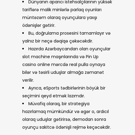
Dünyanın aparıcı istehsalçılarının yüksək
tariflərə malik minlərlə parlaq oyunları
müntəzəm olaraq oyunçulara yaxşı
ödənişlər gətirir.
Bu, doğrulama prosesini tamamlayır və
yalnız bir neçə dəqiqə çəkəcəkdir.
Hazırda Azərbaycandan olan oyunçular
slot machine maşınlarında və Pin Up
casino online mərcdə real pulla oynaya
bilər və təsirli uduşlar almağa zəmanət
verilir.
Ayrıca, eSports tədbirlərinin böyük bir
seçimini qeyd etmək lazımdır.
Müvafiq olaraq, bir strategiya
hazırlamaq mümkündür və əgər o, ardıcıl
olaraq uduşlar gətirirsə, demodan sonra
oyunçu sakitcə ödənişli rejimə keçəcəkdir.