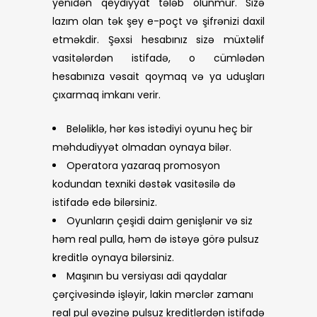
yenidən qeydiyyat tələb olunmur. Sizə
lazım olan tək şey e-poçt və şifrənizi daxil
etməkdir. Şəxsi hesabınız sizə müxtəlif
vasitələrdən istifadə, o cümlədən
hesabınıza vəsait qoymaq və ya uduşları
çıxarmaq imkanı verir.
Beləliklə, hər kəs istədiyi oyunu heç bir
məhdudiyyət olmadan oynaya bilər.
Operatora yazaraq promosyon
kodundan texniki dəstək vasitəsilə də
istifadə edə bilərsiniz.
Oyunların çeşidi daim genişlənir və siz
həm real pulla, həm də istəyə görə pulsuz
kreditlə oynaya bilərsiniz.
Maşının bu versiyası adi qaydalar
çərçivəsində işləyir, lakin mərclər zamanı
real pul əvəzinə pulsuz kreditlərdən istifadə