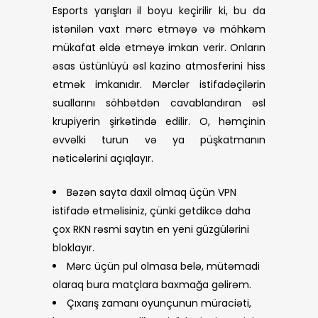
Esports yarışları il boyu keçirilir ki, bu da
istənilən vaxt mərc etməyə və möhkəm
mükafat əldə etməyə imkan verir. Onların
əsas üstünlüyü əsl kazino atmosferini hiss
etmək imkanıdır. Mərclər istifadəçilərin
suallarını söhbətdən cavablandıran əsl
krupiyerin şirkətində edilir. O, həmçinin
əvvəlki turun və ya püşkatmanın
nəticələrini açıqlayır.
Bəzən sayta daxil olmaq üçün VPN
istifadə etməlisiniz, çünki getdikcə daha
çox RKN rəsmi saytın en yeni güzgülərini
bloklayır.
Mərc üçün pul olmasa belə, mütəmadi
olaraq bura matçlara baxmağa gəlirəm.
Çıxarış zamanı oyunçunun müraciəti,