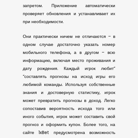
запретом. Приложение автоматически
проверяет обновления и устанавливает их
при необходимости.
Они практически ничем не отличаются – в
одном случае достаточно указать номер
мобильного телефона, а в другом – всю
информацию, включая место проживания и
дату рождения. Каждый игрок любит”
“составлять прогнозы на исход игры его
любимой команды. Используя собственные
знания и достоверную статистику, игрок
может превратить прогнозы в доход. Легко
сопоставив вероятность исхода того или
иного события, игрок может составить свой
прогноз и оформить купон. Более того, на
сайте 1xBet предусмотрена возможность