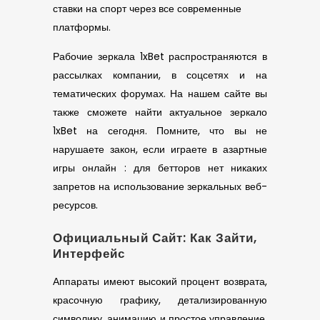
ставки на спорт через все современные
платформы.
Рабочие зеркала 1xBet распространяются в
рассылках компании, в соцсетях и на
тематических форумах. На нашем сайте вы
также сможете найти актуальное зеркало
1xBet на сегодня. Помните, что вы не
нарушаете закон, если играете в азартные
игры онлайн : для бетторов нет никаких
запретов на использование зеркальных веб-
ресурсов.
Официальный Сайт: Как Зайти,
Интерфейс
Аппараты имеют высокий процент возврата,
красочную графику, детализированную
символику, анимацию и простое управление.