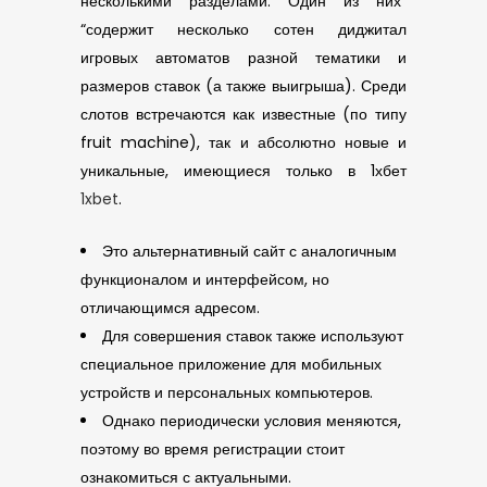
несколькими разделами. Один из них”
“содержит несколько сотен диджитал
игровых автоматов разной тематики и
размеров ставок (а также выигрыша). Среди
слотов встречаются как известные (по типу
fruit machine), так и абсолютно новые и
уникальные, имеющиеся только в 1хбет
1xbet
.
Это альтернативный сайт с аналогичным
функционалом и интерфейсом, но
отличающимся адресом.
Для совершения ставок также используют
специальное приложение для мобильных
устройств и персональных компьютеров.
Однако периодически условия меняются,
поэтому во время регистрации стоит
ознакомиться с актуальными.