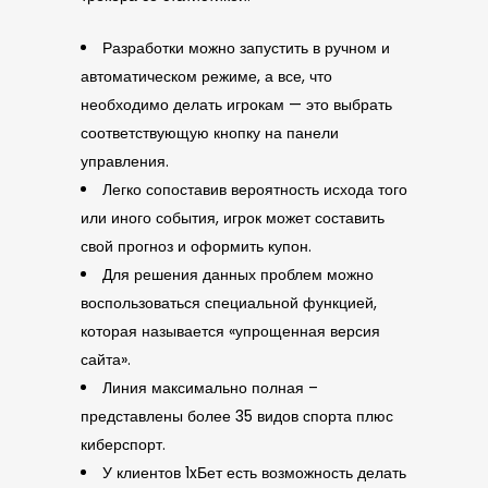
Разработки можно запустить в ручном и
автоматическом режиме, а все, что
необходимо делать игрокам — это выбрать
соответствующую кнопку на панели
управления.
Легко сопоставив вероятность исхода того
или иного события, игрок может составить
свой прогноз и оформить купон.
Для решения данных проблем можно
воспользоваться специальной функцией,
которая называется «упрощенная версия
сайта».
Линия максимально полная –
представлены более 35 видов спорта плюс
киберспорт.
У клиентов 1xБет есть возможность делать