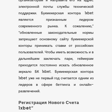
организаторам и направить его на адрес
электронной почты службы технической
поддержки. Букмекерская контора 1xbet
является признанным лидером
современного рынка. К сожалению,”
“обновленные законодательные нормы
запрещают основному сайту букмекерской
конторы принимать ставки от российских
пользователей. Чтобы иметь возможность и в
дальнейшем заключать пари, геймерам
приходится постоянно искать обновленное
зеркало БК 1xbet. Букмекерская контора
1xbet уже не первый год считается одним из
лидеров в сфере беттинга и онлайн-
развлечений.
Регистрация Нового Счета
1xbet”