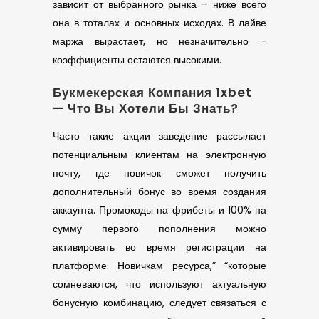
зависит от выбранного рынка – ниже всего
она в тоталах и основных исходах. В лайве
маржа вырастает, но незначительно –
коэффициенты остаются высокими.
Букмекерская Компания 1xbet
— Что Вы Хотели Бы Знать?
Часто такие акции заведение рассылает
потенциальным клиентам на электронную
почту, где новичок сможет получить
дополнительный бонус во время создания
аккаунта. Промокоды на фрибеты и 100% на
сумму первого пополнения можно
активировать во время регистрации на
платформе. Новичкам ресурса,” “которые
сомневаются, что используют актуальную
бонусную комбинацию, следует связаться с