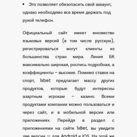
Это позволяет обезопасить свой аккаунт,
однако необходимо все время держать под
рукой телефон.
Официальный сайт имеет множество
языковых версий (в том числе русскую),
регистрироваться могут клиенты из
большинства стран мира. Линия БК
максимально широкая, роспись подробная, а
коэффициенты – высокие. Помимо ставок на
спорт, 1xbet предлагает массу других
продуктов, которые будут интересны
азартным игрокам – казино. Всеми
продуктами компании можно пользоваться и
через сайт, и в мобильной версии или
приложениях. Перейдя в раздел с
приложениями на сайте 1xBet, вы увидите
две версии — для Android и iOS. На этой же