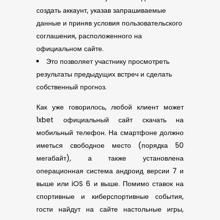
создать аккаунт, указав запрашиваемые
данные и приняв условия пользовательского
соглашения, расположенного на
официальном сайте.
Это позволяет участнику просмотреть
результаты предыдущих встреч и сделать
собственный прогноз.
Как уже говорилось, любой клиент может
1xbet официальный сайт скачать на
мобильный телефон. На смартфоне должно
иметься свободное место (порядка 50
мегабайт), а также установлена
операционная система андроид версии 7 и
выше или iOS 6 и выше. Помимо ставок на
спортивные и киберспортивные события,
гости найдут на сайте настольные игры,