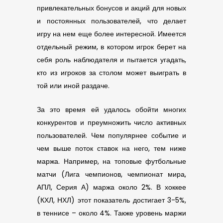
привлекательных бонусов и акций для новых
и постоянных пользователей, что делает
игру на нем еще более интересной. Имеется
отдельный режим, в котором игрок берет на
себя роль наблюдателя и пытается угадать,
кто из игроков за столом может выиграть в
той или иной раздаче.
За это время ей удалось обойти многих
конкурентов и преумножить число активных
пользователей. Чем популярнее событие и
чем выше поток ставок на него, тем ниже
маржа. Например, на топовые футбольные
матчи (Лига чемпионов, чемпионат мира,
АПЛ, Серия А) маржа около 2%. В хоккее
(КХЛ, НХЛ) этот показатель достигает 3-5%,
в теннисе – около 4%. Также уровень маржи