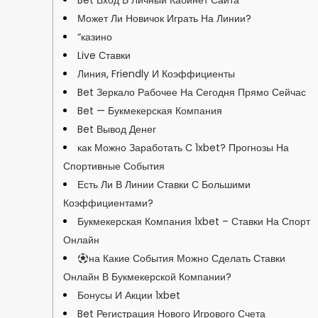
Bet Вход В Личный Кабинет Сайта
Может Ли Новичок Играть На Линии?
“казино
Live Ставки
Линия, Friendly И Коэффициенты
Bet Зеркало Рабочее На Сегодня Прямо Сейчас
Bet — Букмекерская Компания
Bet Вывод Денег
как Можно Заработать С 1xbet? Прогнозы На
Спортивные События
Есть Ли В Линии Ставки С Большими
Коэффициентами?
Букмекерская Компания 1xbet – Ставки На Спорт
Онлайн
на Какие События Можно Сделать Ставки
Онлайн В Букмекерской Компании?
Бонусы И Акции 1xbet
Bet Регистрация Нового Игрового Счета