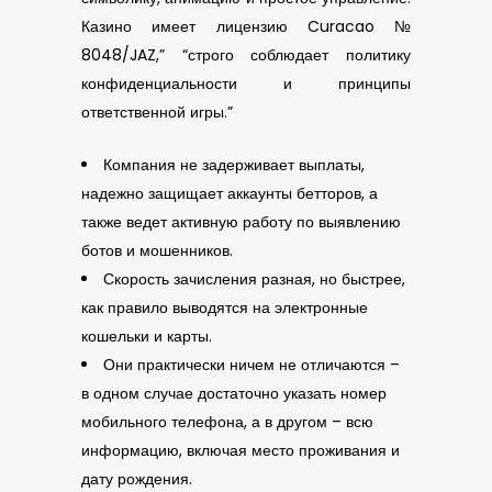
Казино имеет лицензию Curacao №
8048/JAZ,” “строго соблюдает политику
конфиденциальности и принципы
ответственной игры.”
Компания не задерживает выплаты,
надежно защищает аккаунты бетторов, а
также ведет активную работу по выявлению
ботов и мошенников.
Скорость зачисления разная, но быстрее,
как правило выводятся на электронные
кошельки и карты.
Они практически ничем не отличаются –
в одном случае достаточно указать номер
мобильного телефона, а в другом – всю
информацию, включая место проживания и
дату рождения.