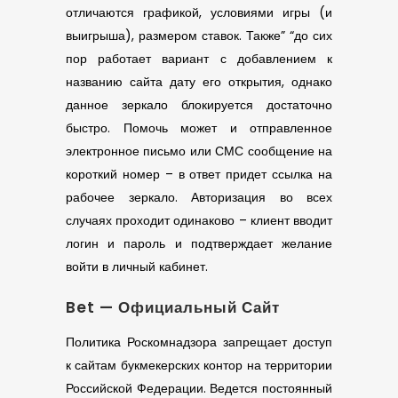
отличаются графикой, условиями игры (и
выигрыша), размером ставок. Также” “до сих
пор работает вариант с добавлением к
названию сайта дату его открытия, однако
данное зеркало блокируется достаточно
быстро. Помочь может и отправленное
электронное письмо или СМС сообщение на
короткий номер – в ответ придет ссылка на
рабочее зеркало. Авторизация во всех
случаях проходит одинаково – клиент вводит
логин и пароль и подтверждает желание
войти в личный кабинет.
Bet — Официальный Сайт
Политика Роскомнадзора запрещает доступ
к сайтам букмекерских контор на территории
Российской Федерации. Ведется постоянный