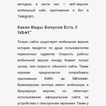
методом, в числе них — веб-версия,
мобильный сайт, приложения и бот в
Telegram.
Какие Виды Бонусов Есть У
1xbet”
Только сайта существует мобильная версия
которая придется по душе пользователям
переносных гаджетов. Скорость работы
мобильной версии иногда бывает только
лучше, чем скорость обычного сайта. Также
игрокам предлагается попробовать
приложения 1xWin же 1xBrowser.
Букмекерская контора имеет мобильную а
браузерную версию, но облегчает
использование официальным сайта на
устройствах с сенсорными экранами. Также у