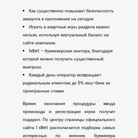
Как существенно повышает безопасность
аккаунта в приложении на сегодня.
Играть в азартные игры раздела казино
нельзя, используя виртуальный баланс на
сайте компании.
1xBet – букмекерская контора, благодаря
которой можно получить существенный
выигрыш.
Каждый день оператор возвращает
радикальным клиентам до 5% кеш-бека за
проигранные ставки.
Время окончания процедуры ввода
промокода и регистрации игрок получит
подарил. По центру страницы официального
сайта 1 xBet располагается подборка самых
интересных по мнению букмекера