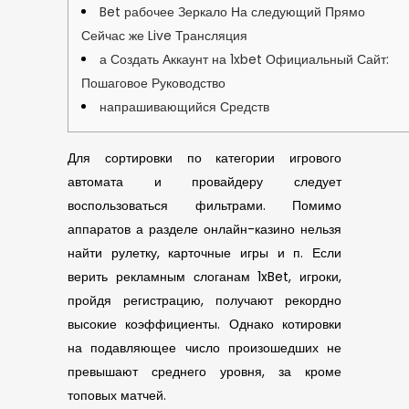
Bet рабочее Зеркало На следующий Прямо
Сейчас же Live Трансляция
а Создать Аккаунт на 1xbet Официальный Сайт:
Пошаговое Руководство
напрашивающийся Средств
Для сортировки по категории игрового
автомата и провайдеру следует
воспользоваться фильтрами. Помимо
аппаратов а разделе онлайн-казино нельзя
найти рулетку, карточные игры и п. Если
верить рекламным слоганам 1xBet, игроки,
пройдя регистрацию, получают рекордно
высокие коэффициенты. Однако котировки
на подавляющее число произошедших не
превышают среднего уровня, за кроме
топовых матчей.