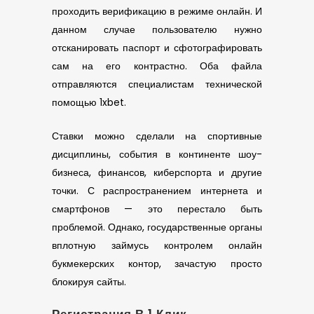
проходить верификацию в режиме онлайн. И
данном случае пользователю нужно
отсканировать паспорт и сфотографировать
сам на его контрастно. Оба файла
отправляются специалистам технической
помощью 1xbet.
Ставки можно сделали на спортивные
дисциплины, события в континенте шоу-
бизнеса, финансов, киберспорта и другие
точки. С распространением интернета и
смартфонов — это перестало быть
проблемой. Однако, государственные органы
вплотную займусь контролем онлайн
букмекерских контор, зачастую просто
блокируя сайты.