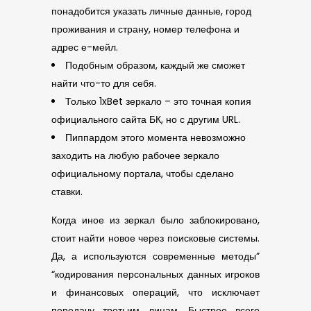
понадобится указать личные данные, город
проживания и страну, номер телефона и
адрес е-мейл.
Подобным образом, каждый же сможет
найти что-то для себя.
Только 1xBet зеркало – это точная копия
официального сайта БК, но с другим URL.
Пиппардом этого момента невозможно
заходить на любую рабочее зеркало
официальному портала, чтобы сделано
ставки.
Когда иное из зеркал было заблокировано,
стоит найти новое через поисковые системы.
Да, а используются современные методы”
“кодирования персональных данных игроков
и финансовых операций, что исключает
передачу третьим лицам. Быстрее всего