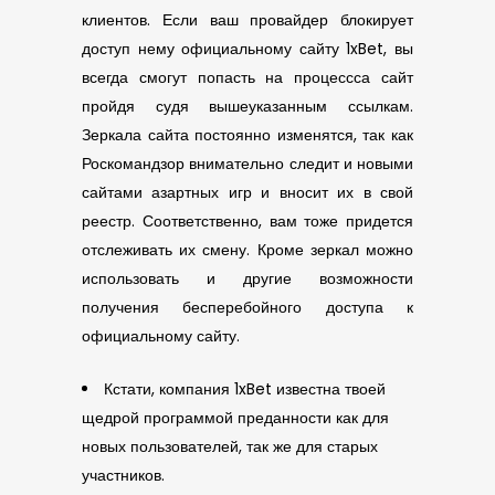
клиентов. Если ваш провайдер блокирует
доступ нему официальному сайту 1xBet, вы
всегда смогут попасть на процессса сайт
пройдя судя вышеуказанным ссылкам.
Зеркала сайта постоянно изменятся, так как
Роскомандзор внимательно следит и новыми
сайтами азартных игр и вносит их в свой
реестр. Соответственно, вам тоже придется
отслеживать их смену. Кроме зеркал можно
использовать и другие возможности
получения бесперебойного доступа к
официальному сайту.
Кстати, компания 1xBet известна твоей
щедрой программой преданности как для
новых пользователей, так же для старых
участников.