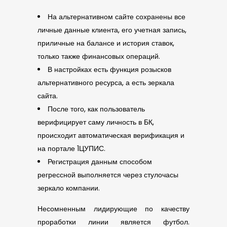
На альтернативном сайте сохранены все
личные данные клиента, его учетная запись,
приличные на балансе и история ставок,
только также финансовых операций.
В настройках есть функция розысков
альтернативного ресурса, а есть зеркала
сайта.
После того, как пользователь
верифицирует саму личность в БК,
происходит автоматическая верификация и
на портале 1ЦУПИС.
Регистрация данным способом
регрессной выполняется через стулочасы
зеркало компании.
Несомненным лидирующие по качеству
проработки линии является футбол.