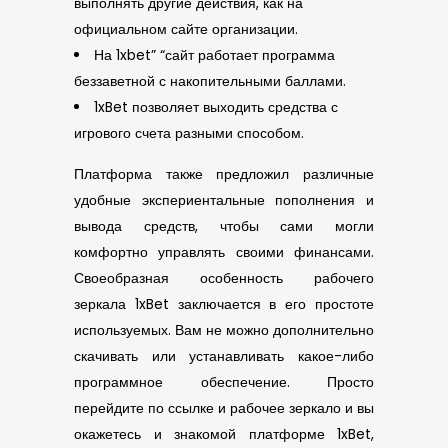
выполнять другие действия, как на
официальном сайте организации.
На 1xbet” “сайт работает программа
беззаветной с накопительными баллами.
1xBet позволяет выходить средства с
игрового счета разными способом.
Платформа также предложил различные
удобные экспериентальные пополнения и
вывода средств, чтобы сами могли
комфортно управлять своими финансами.
Своеобразная особенность рабочего
зеркала 1xBet заключается в его простоте
используемых. Вам не можно дополнительно
скачивать или устанавливать какое-либо
программное обеспечение. Просто
перейдите по ссылке и рабочее зеркало и вы
окажетесь и знакомой платформе 1xBet,