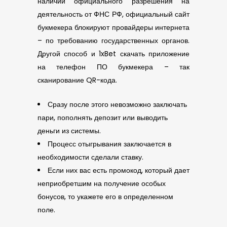
наличии официального разрешения на
деятельность от ФНС РФ, официальный сайт
букмекера блокируют провайдеры интернета
– по требованию государственных органов.
Другой способ и 1xBet скачать приложение
на телефон ПО букмекера – так
сканирование QR-кода.
Сразу после этого невозможно заключать
пари, пополнять депозит или выводить
деньги из системы.
Процесс отыгрывания заключается в
необходимости сделали ставку.
Если них вас есть промокод, который дает
неприобретшим на получение особых
бонусов, то укажете его в определенном
поле.