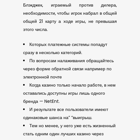
Блэкджек, играемый против дилера,
необходимости, чтобы игрок набрал в общей
общей 21 карту а ходе игры, не превышая
этого числа.
Которых платежные системы попадут
сразу в несколько категорий.
По вопросам налаживания обращайтесь
через форме обратной связи например по
электронной почте
Когда казино только начало работе, в нем
оставались доступны игры лишь одного
бренда — NetEnt.
И результате все пользователи имеют
одинаковые шанса на” “выигрыш.
Тем но менее, у него уже есть жизненный
стать одним один лучших казино через