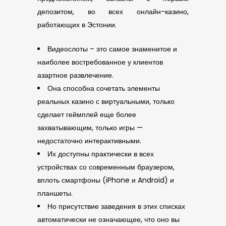
депозитом, во всех онлайн-казино,
работающих в Эстонии.
Видеослоты – это самое знаменитое и
наиболее востребованное у клиентов
азартное развлечение.
Она способна сочетать элементы
реальных казино с виртуальными, только
сделает геймплей еще более
захватывающим, только игры —
недостаточно интерактивными.
Их доступны практически в всех
устройствах со современным браузером,
вплоть смартфоны (iPhone и Android) и
планшеты.
Но присутствие заведения в этих списках
автоматически не означающее, что оно вы