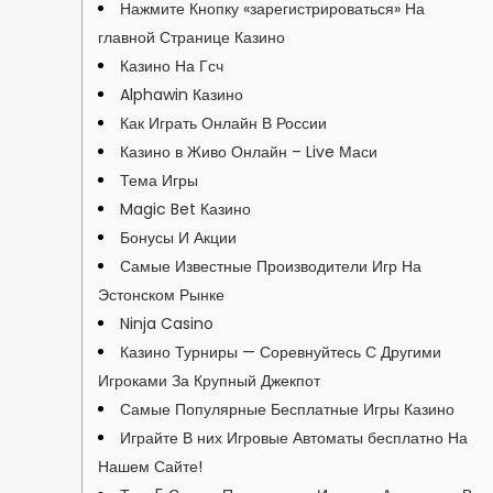
Нажмите Кнопку «зарегистрироваться» На
главной Странице Казино
Казино На Гсч
Alphawin Казино
Как Играть Онлайн В России
Казино в Живо Онлайн – Live Маси
Тема Игры
Magic Bet Казино
Бонусы И Акции
Самые Известные Производители Игр На
Эстонском Рынке
Ninja Casino
Казино Турниры — Соревнуйтесь С Другими
Игроками За Крупный Джекпот
Самые Популярные Бесплатные Игры Казино
Играйте В них Игровые Автоматы бесплатно На
Нашем Сайте!