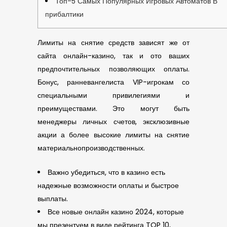
Топ-5 Самых Популярных Игровых Автоматов В
прибалтики
Лимиты на снятие средств зависят же от
сайта онлайн-казино, так и ото ваших
предпочтительных позволяющих оплаты.
Бонус, ранневангелиста VIP-игрокам со
специальными привилегиями и
преимуществами. Это могут быть
менеджеры личных счетов, эксклюзивные
акции а более высокие лимиты на снятие
материальнопроизводственных.
Важно убедиться, что в казино есть
надежные возможности оплаты и быстрое
выплаты.
Все новые онлайн казино 2024, которые
мы презентуем в виде рейтинга TOP 10,