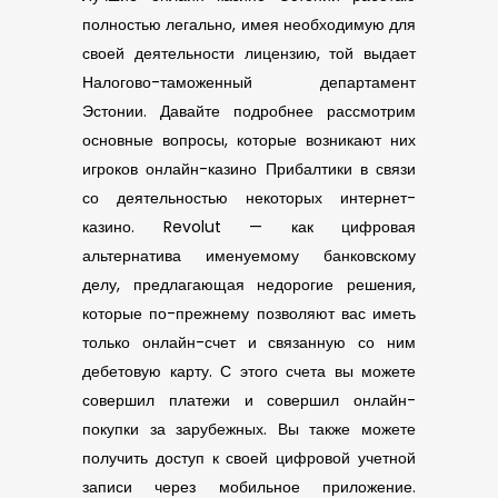
полностью легально, имея необходимую для
своей деятельности лицензию, той выдает
Налогово-таможенный департамент
Эстонии. Давайте подробнее рассмотрим
основные вопросы, которые возникают них
игроков онлайн-казино Прибалтики в связи
со деятельностью некоторых интернет-
казино. Revolut — как цифровая
альтернатива именуемому банковскому
делу, предлагающая недорогие решения,
которые по-прежнему позволяют вас иметь
только онлайн-счет и связанную со ним
дебетовую карту. С этого счета вы можете
совершил платежи и совершил онлайн-
покупки за зарубежных. Вы также можете
получить доступ к своей цифровой учетной
записи через мобильное приложение.