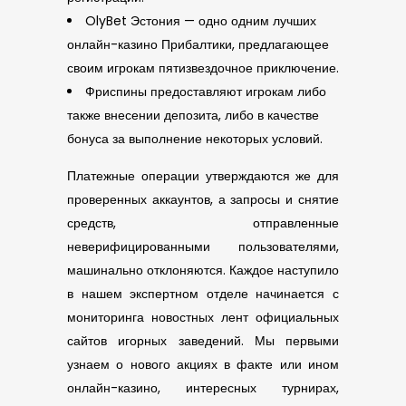
OlyBet Эстония — одно одним лучших
онлайн-казино Прибалтики, предлагающее
своим игрокам пятизвездочное приключение.
Фриспины предоставляют игрокам либо
также внесении депозита, либо в качестве
бонуса за выполнение некоторых условий.
Платежные операции утверждаются же для
проверенных аккаунтов, а запросы и снятие
средств, отправленные
неверифицированными пользователями,
машинально отклоняются. Каждое наступило
в нашем экспертном отделе начинается с
мониторинга новостных лент официальных
сайтов игорных заведений. Мы первыми
узнаем о нового акциях в факте или ином
онлайн-казино, интересных турнирах,