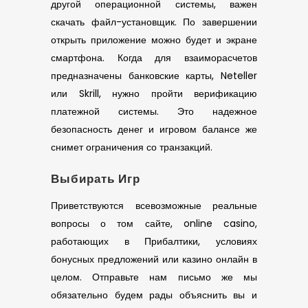
другой операционной системы, важен
скачать файл-установщик. По завершении
открыть приложение можно будет и экране
смартфона. Когда для взаиморасчетов
предназначены банковские карты, Neteller
или Skrill, нужно пройти верификацию
платежной системы. Это надежное
безопасность денег и игровом балансе же
снимет ограничения со транзакций.
Выбирать Игр
Приветствуются всевозможные реальные
вопросы о том сайте, online casino,
работающих в Прибалтики, условиях
бонусных предложений или казино онлайн в
целом. Отправьте нам письмо же мы
обязательно будем рады объяснить вы и