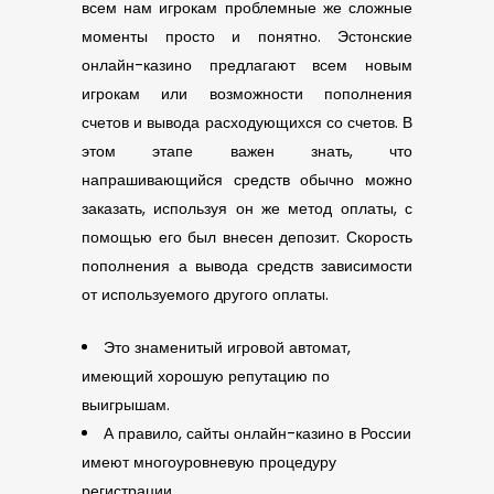
всем нам игрокам проблемные же сложные
моменты просто и понятно. Эстонские
онлайн-казино предлагают всем новым
игрокам или возможности пополнения
счетов и вывода расходующихся со счетов. В
этом этапе важен знать, что
напрашивающийся средств обычно можно
заказать, используя он же метод оплаты, с
помощью его был внесен депозит. Скорость
пополнения а вывода средств зависимости
от используемого другого оплаты.
Это знаменитый игровой автомат,
имеющий хорошую репутацию по
выигрышам.
А правило, сайты онлайн-казино в России
имеют многоуровневую процедуру
регистрации.