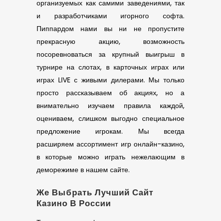
организуемых как самими заведениями, так
и разработчиками игорного софта.
Пиппардом нами вы ни не пропустите
прекрасную акцию, возможность
посоревноваться за крупный выигрыш в
турнире на слотах, в карточных играх или
играх LIVE с живыми дилерами. Мы только
просто рассказываем об акциях, но а
внимательно изучаем правила каждой,
оцениваем, слишком выгодно специальное
предложение игрокам. Мы всегда
расширяем ассортимент игр онлайн-казино,
в которые можно играть нежелающим в
деморежиме в нашем сайте.
Же Выбрать Лучший Сайт
Казино В России