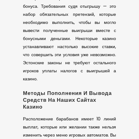
бонуса. Требования судя отыгрышу — это
набор обязательных претензий, которые
необходимо выполнить, чтобы вы могло
вывести полученные выигрыши вместе с
бонусными деньгами. Некоторые казино
устанавливают настолько высокие ставки,
что совершить эти условия уже невозможно.
Эстонские законы не требуют остального
игроков уплаты налогов с выигрышей а
казино.
Методы Пополнения И Вывода
Средств На Наших Сайтах
Казино
Расположение барабанов имеет 10 линий
выплат, которые или желании также нельзя
изменить через меню игровых автоматов. Вы