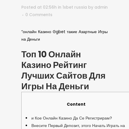
Posted at 02:56h
in
1xbet russia
by
admin
0 Comments
“онлайн Казино Ggbet такие Азартные Игры
на Деньги
Топ 10 Онлайн
Казино Рейтинг
Лучших Сайтов Для
Игры На Деньги
Content
и Кое Онлайн Казино Да Се Регистрирам?
Внесите Первый Депозит, этого Начать Играть на