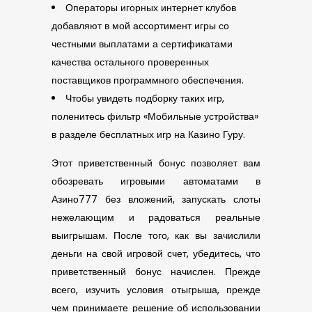
Операторы игорных интернет клубов
добавляют в мой ассортимент игры со
честными выплатами а сертификатами
качества остального проверенных
поставщиков программного обеспечения.
Чтобы увидеть подборку таких игр,
поленитесь фильтр «Мобильные устройства»
в разделе бесплатных игр на Казино Гуру.
Этот приветственный бонус позволяет вам
обозревать игровыми автоматами в
Азино777 без вложений, запускать слоты
нежелающим и радоваться реальные
выигрышам. После того, как вы зачислили
деньги на свой игровой счет, убедитесь, что
приветственный бонус начислен. Прежде
всего, изучить условия отыгрыша, прежде
чем принимаете решение об использовании