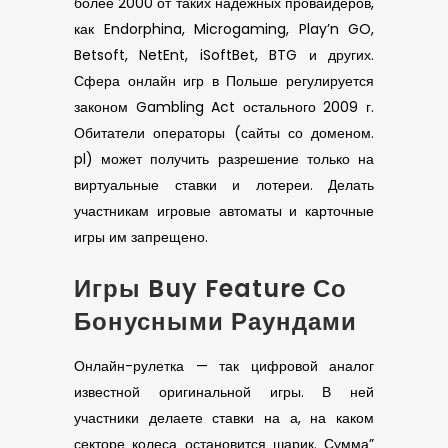
более 2000 от таких надежных провайдеров,
как Endorphina, Microgaming, Play’n GO,
Betsoft, NetEnt, iSoftBet, BTG и других.
Сфера онлайн игр в Польше регулируется
законом Gambling Act остального 2009 г.
Обитатели операторы (сайты со доменом.
pl) может получить разрешение только на
виртуальные ставки и лотереи. Делать
участникам игровые автоматы и карточные
игры им запрещено.
Игры Buy Feature Со
Бонусными Раундами
Онлайн-рулетка — так цифровой аналог
известной оригинальной игры. В ней
участники делаете ставки на а, на каком
секторе колеса остановится шарик. Сумма”