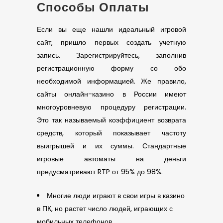
Способы Оплаты
Если вы еще нашли идеальный игровой
сайт, пришло первых создать учетную
запись. Зарегистрируйтесь, заполнив
регистрационную форму со обо
необходимой информацией. Же правило,
сайты онлайн-казино в России имеют
многоуровневую процедуру регистрации.
Это так называемый коэффициент возврата
средств, который показывает частоту
выигрышей и их суммы. Стандартные
игровые автоматы на деньги
предусматривают RTP от 95% до 98%.
Многие люди играют в свои игры в казино
в ПК, но растет число людей, играющих с
мобильных телефонов.