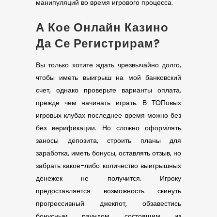
манипуляций во время игрового процесса.
А Кое Онлайн Казино
Да Се Регистрирам?
Вы только хотите ждать чрезвычайно долго,
чтобы иметь выигрыш на мой банковский
счет, однако проверьте варианты оплата,
прежде чем начинать играть. В ТОПовых
игровых клубах последнее время можно без
без верификации. Но сложно оформлять
заносы депозита, строить планы для
заработка, иметь бонусы, оставлять отзыв, но
забрать какое-либо количество выигрышных
денежек не получится. Игроку
предоставляется возможность скинуть
прогрессивный джекпот, обзавестись
бонусным раундом, состоящим из