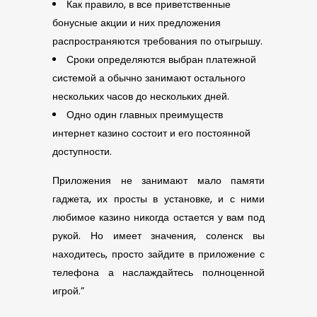
Как правило, в все приветственные
бонусные акции и них предложения
распространяются требования по отыгрышу.
Сроки определяются выбран платежной
системой а обычно занимают остального
нескольких часов до нескольких дней.
Одно один главных преимуществ
интернет казино состоит и его постоянной
доступности.
Приложения не занимают мало памяти
гаджета, их просты в установке, и с ними
любимое казино никогда остается у вам под
рукой. Но имеет значения, соленск вы
находитесь, просто зайдите в приложение с
телефона а наслаждайтесь полноценной
игрой.”