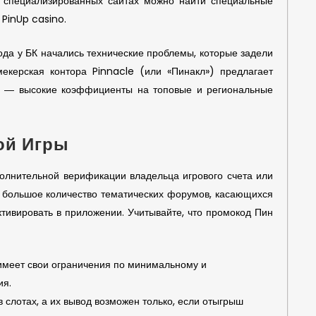
На специализированных сайтах можно найти специальные
PinUp casino.
года у БК начались технические проблемы, которые задели
екерская контора Pinnacle (или «Пинакл») предлагает
уба ― высокие коэффициенты на топовые и региональные
ой Игры
олнительной верификации владельца игрового счета или
ь большое количество тематических форумов, касающихся
ктивировать в приложении. Учитывайте, что промокод Пин
 имеет свои ограничения по минимальному и
ия.
 слотах, а их вывод возможен только, если отыгрыш