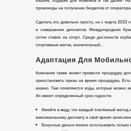
кэшбек, подарки для новичков и так далее. 
промокоды на получение бездепов от оператора 
Сделать это довольно просто, но с марта 2023 
и совершение депозитов. Международная букм
сотни ставок на спорт. Среди достоинств кл
спортивные матчи, значительный…
Адаптация Для Мобильн
Компания также может провести процедуру доп
приостановить призы на время процедуры. Ест
казино. Там появляются коды, которые можно а
Ап имеет определенный срок годности.
Имейте в виду, что каждый платёжный метод
максимальному депозиту и своё время зачислен
Бонусные деньги можно использовать только в