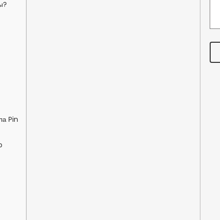
ы?
а Pin
p