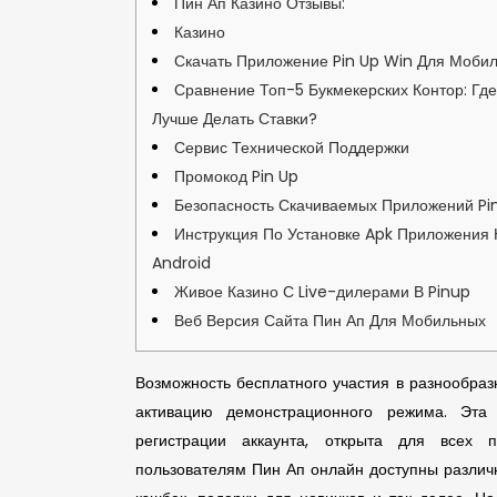
Пин Ап Казино Отзывы:
Казино
Скачать Приложение Pin Up Win Для Моби
Сравнение Топ-5 Букмекерских Контор: Где
Лучше Делать Ставки?
Сервис Технической Поддержки
Промокод Pin Up
Безопасность Скачиваемых Приложений Pi
Инструкция По Установке Apk Приложения
Android
Живое Казино С Live-дилерами В Pinup
Веб Версия Сайта Пин Ап Для Мобильных
Возможность бесплатного участия в разнообраз
активацию демонстрационного режима. Эт
регистрации аккаунта, открыта для всех п
пользователям Пин Ап онлайн доступны разли