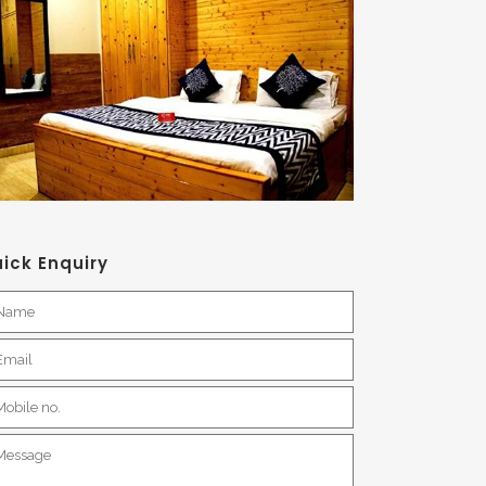
Looking Up
April 14, 2018
Apar
Studio Aparments
Luxury Serv
Blogs
Apartments 
ick Enquiry