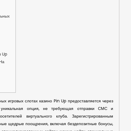
льных
n Up
 На
ных игровых слотах казино Pin Up предоставляется через
а уникальная опция, не требующая отправки СМС и
осетителей виртуального клуба. Зарегистрированным
чные щедрые поощрения, включая бездепозитные бонусы,