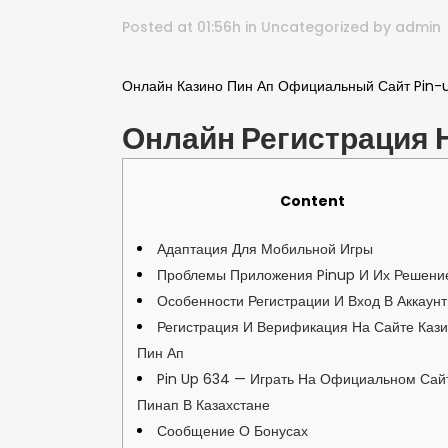
Posted at 01:56h
in
Uncategorized
by
admin
Онлайн Казино Пин Ап Официальный Сайт Pin-u
Онлайн Регистрация 
Content
Адаптация Для Мобильной Игры
Проблемы Приложения Pinup И Их Решени
Особенности Регистрации И Вход В Аккаунт
Регистрация И Верификация На Сайте Каз
Пин Ап
Pin Up 634 — Играть На Официальном Сай
Пинап В Казахстане
Сообщение О Бонусах