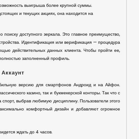
озможность выигрыша более крупной суммы.
стоящих и текущих акциях, она находится на
о поиску доступного зеркала. Это главное преимущество,
устройства. Идентификация или верификация — процедура
ощью действительных данных клиента. Чтобы пройти ее,
 полностью заполненный профиль.
 Аккаунт
бильную версию для смартфонов Андроид и на Айфон.
ссического казино, так и букмекерской конторы. Так что с
а спорт, выбрав любимую дисциплину. Пользователи этого
максимально комфортный дизайн и добавляют огромное
ридется ждать до 4 часов.