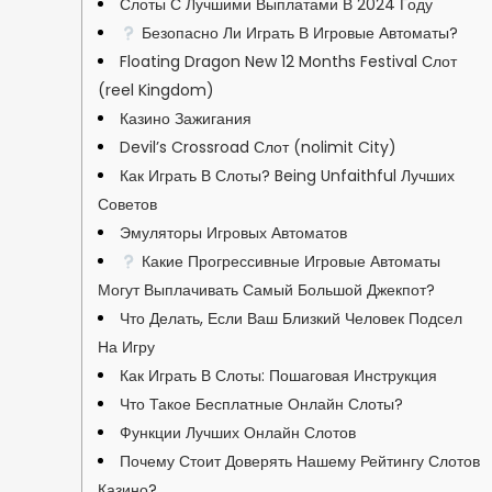
Слоты С Лучшими Выплатами В 2024 Году
Безопасно Ли Играть В Игровые Автоматы?
Floating Dragon New 12 Months Festival Слот
(reel Kingdom)
Казино Зажигания
Devil’s Crossroad Слот (nolimit City)
Как Играть В Слоты? Being Unfaithful Лучших
Советов
Эмуляторы Игровых Автоматов
Какие Прогрессивные Игровые Автоматы
Могут Выплачивать Самый Большой Джекпот?
Что Делать, Если Ваш Близкий Человек Подсел
На Игру
Как Играть В Слоты: Пошаговая Инструкция
Что Такое Бесплатные Онлайн Слоты?
Функции Лучших Онлайн Слотов
Почему Стоит Доверять Нашему Рейтингу Слотов
Казино?