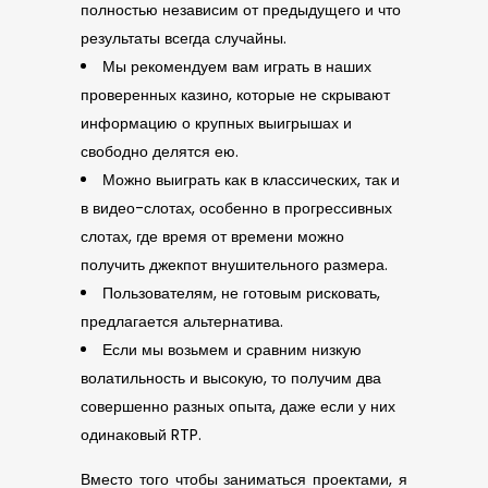
полностью независим от предыдущего и что
результаты всегда случайны.
Мы рекомендуем вам играть в наших
проверенных казино, которые не скрывают
информацию о крупных выигрышах и
свободно делятся ею.
Можно выиграть как в классических, так и
в видео-слотах, особенно в прогрессивных
слотах, где время от времени можно
получить джекпот внушительного размера.
Пользователям, не готовым рисковать,
предлагается альтернатива.
Если мы возьмем и сравним низкую
волатильность и высокую, то получим два
совершенно разных опыта, даже если у них
одинаковый RTP.
Вместо того чтобы заниматься проектами, я