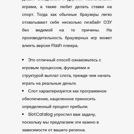
играми, а также любит делать ставки на
спорт. Тогда как обычные браузеры легко
отхватывают себе несколько гигабайт ОЗУ
без видимой на то причины. На
производительность браузерных игр может
влиять версия Flash плеера.
Это отличный способ ознакомьтесь с
игровым процессом, функциями и
структурой выплат слота, прежде чем начать
играть на реальные деньги.
Слот характеризуется как программное
обеспечение, нацеленное приносить
определенный процент прибыли.
SlotCatalog упростил вам задачу,
поскольку мы предлагаем эти казино в
зависимости от вашего региона.