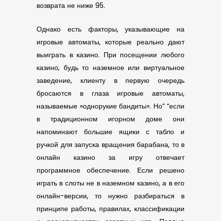
возврата не ниже 95.
Однако есть факторы, указывающие на
игровые автоматы, которые реально дают
выиграть в казино. При посещении любого
казино, будь то наземное или виртуальное
заведение, клиенту в первую очередь
бросаются в глаза игровые автоматы,
называемые «однорукие бандиты». Но” “если
в традиционном игорном доме они
напоминают большие ящики с табло и
ручкой для запуска вращения барабана, то в
онлайн казино за игру отвечает
программное обеспечение. Если решено
играть в слоты не в наземном казино, а в его
онлайн-версии, то нужно разбираться в
принципе работы, правилах, классификации