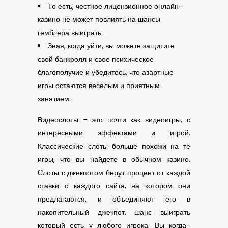
То есть, честное лицензионное онлайн-
казино не может повлиять на шансы
гемблера выиграть.
Зная, когда уйти, вы можете защитите
свой банкролл и свое психическое
благополучие и убедитесь, что азартные
игры остаются веселым и приятным
занятием.
Видеослоты – это почти как видеоигры, с
интересными эффектами и игрой.
Классические слоты больше похожи на те
игры, что вы найдете в обычном казино.
Слоты с джекпотом берут процент от каждой
ставки с каждого сайта, на котором они
предлагаются, и объединяют его в
накопительный джекпот, шанс выиграть
который есть у любого игрока. Вы когда-