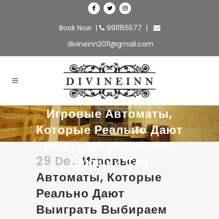
Book Now
|
9911155577
|
divineinn2011@gmail.com
Игровые Автоматы,
Которые Реально Дают
Выиграть Выбираем
29 Dec
Игровые
Дающий Сло
Автоматы, Которые
Реально Дают
Выиграть Выбираем