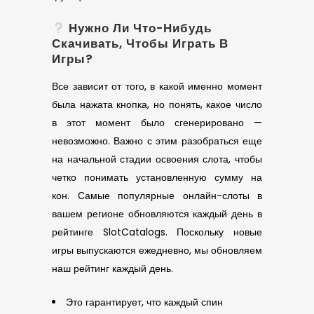
Нужно Ли Что-Нибудь
Скачивать, Чтобы Играть В
Игры?
Все зависит от того, в какой именно момент
была нажата кнопка, но понять, какое число
в этот момент было сгенерировано —
невозможно. Важно с этим разобраться еще
на начальной стадии освоения слота, чтобы
четко понимать установленную сумму на
кон. Самые популярные онлайн-слоты в
вашем регионе обновляются каждый день в
рейтинге SlotCatalogs. Поскольку новые
игры выпускаются ежедневно, мы обновляем
наш рейтинг каждый день.
Это гарантирует, что каждый спин