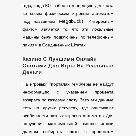
года, когда IGT зобрела концепцию джекпота
со своим физическим игровым автоматом
под названием Megabucks. Интересным
фактом является то, что эти локальные
машины были подключены по телефонным
линиям в Соединенных Штатах.
Казино С Лучшими Онлайн
Слотами Для Игры На Реальные
Деньги
На игровых” “порталах гемблеры не найдут
информацию с указанием процента
возврата по каждому слоту. Зато эти данные
есть на других ресурсах, где описывают
особенности разных игровых автоматов. Для
получения максимальной выгоды игроки
должны выбирать слоты с процентом