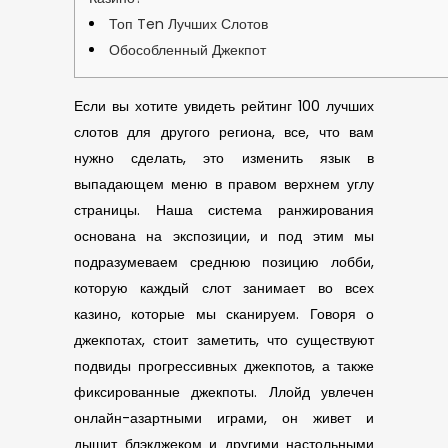
Топ Ten Лучших Слотов
Обособленный Джекпот
Если вы хотите увидеть рейтинг 100 лучших
слотов для другого региона, все, что вам
нужно сделать, это изменить язык в
выпадающем меню в правом верхнем углу
страницы. Наша система ранжирования
основана на экспозиции, и под этим мы
подразумеваем среднюю позицию лобби,
которую каждый слот занимает во всех
казино, которые мы сканируем. Говоря о
джекпотах, стоит заметить, что существуют
подвиды прогрессивных джекпотов, а также
фиксированные джекпоты. Ллойд увлечен
онлайн-азартными играми, он живет и
дышит блэкджеком и другими настольными