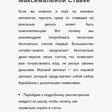
Максимальной Ставке
Если вы новичок в игре на игровых
автоматах, прыгать сразу со ставками на
реальные деньги может быть
ошеломляющим. Вот почему мы
рекомендуем попробовать несколько
бесплатных слотов первый. Большинство
онлайн-казино предлагают бесплатные
демо-версии своих слотов, что позволяет
вам почувствовать игру, не рискуя своими
деньгами. Игровой автомат — это игровой
автомат, который представляет собой набор
барабанов с различными символами.
Перейдем к подробному рассмотрению
каждого из шагов, чтобы понять, как
правильно играть в слоты.