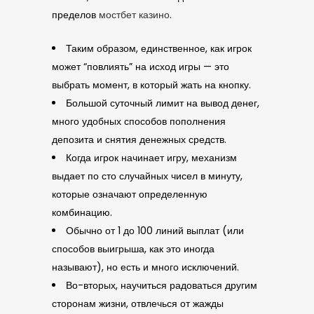
пределов
мостбет казино
.
Таким образом, единственное, как игрок
может “повлиять” на исход игры — это
выбрать момент, в который жать на кнопку.
Большой суточный лимит на вывод денег,
много удобных способов пополнения
депозита и снятия денежных средств.
Когда игрок начинает игру, механизм
выдает по сто случайных чисел в минуту,
которые означают определенную
комбинацию.
Обычно от 1 до 100 линий выплат (или
способов выигрыша, как это иногда
называют), но есть и много исключений.
Во-вторых, научиться радоваться другим
сторонам жизни, отвлечься от жажды