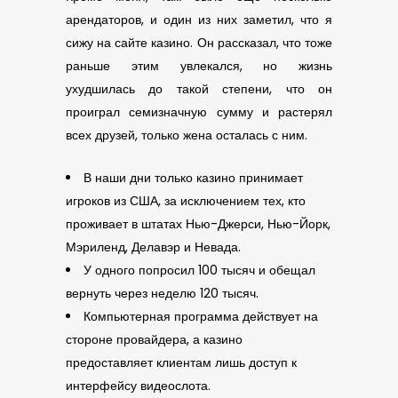
арендаторов, и один из них заметил, что я
сижу на сайте казино. Он рассказал, что тоже
раньше этим увлекался, но жизнь
ухудшилась до такой степени, что он
проиграл семизначную сумму и растерял
всех друзей, только жена осталась с ним.
В наши дни только казино принимает
игроков из США, за исключением тех, кто
проживает в штатах Нью-Джерси, Нью-Йорк,
Мэриленд, Делавэр и Невада.
У одного попросил 100 тысяч и обещал
вернуть через неделю 120 тысяч.
Компьютерная программа действует на
стороне провайдера, а казино
предоставляет клиентам лишь доступ к
интерфейсу видеослота.