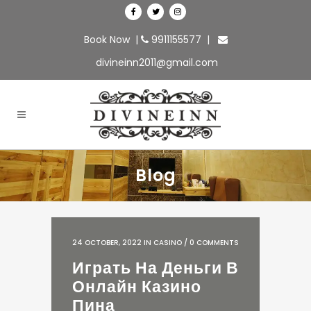
Book Now
|
9911155577
|
divineinn2011@gmail.com
Blog
24 OCTOBER, 2022
IN
CASINO
/
0 COMMENTS
Играть На Деньги В
Онлайн Казино
Пина