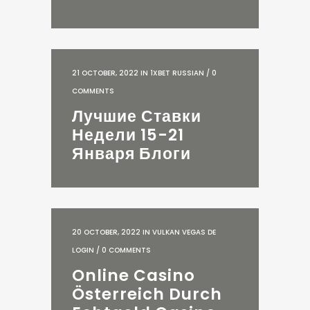
21 OCTOBER, 2022
IN
1XBET RUSSIAN
/
0
COMMENTS
Лучшие Ставки
Недели 15-21
Января Блоги
20 OCTOBER, 2022
IN
VULKAN VEGAS DE
LOGIN
/
0 COMMENTS
Online Casino
Österreich Durch