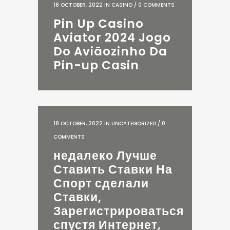
18 OCTOBER, 2022
IN
CASINO
/
0 COMMENTS
Pin Up Casino
Aviator 2024 Jogo
Do Aviãozinho Da
Pin-up Casin
18 OCTOBER, 2022
IN
UNCATEGORIZED
/
0
COMMENTS
недалеко Лучше
Ставить Ставки На
Спорт сделали
Ставки,
Зарегистрироваться
спустя Интернет,