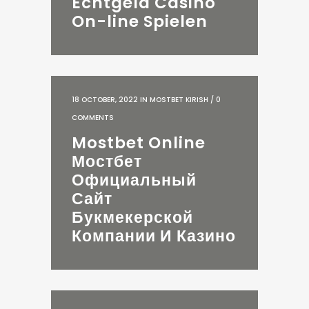
Echtgeld Casino
On-line Spielen
18 OCTOBER, 2022
IN
MOSTBET KIRISH
/
0
COMMENTS
Mostbet Online
Мостбет
Официальный
Сайт
Букмекерской
Компании И Казино